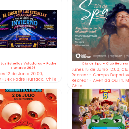
 Las Estrellas Voladoras - Padre
Dia de Spa - Club Recrear
Hurtado 2026
Lunes 15 de Junio 12:00, Cl
es 12 de Junio 20:00,
Recrear - Campo Deportiv
+J4R Padre Hurtado, Chile
Recrear - Avenida Quilin, M
Chile