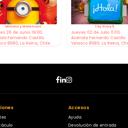
Minions y Monstruos
Toy Story 5
es 26 de Junio 19:00,
Jueves 02 de Julio 11:00,
ida Fernando Castillo
Avenida Fernando Castillo
sco 8580, La Reina, Chile
Velasco 8580, La Reina, Chi
ciones
Accesos
tes
Ayuda
táculo
Devolución de entrada