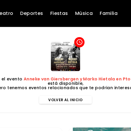
eatro
Deportes
Fiestas
Música
Familia
access_time
 el evento
Anneke van Giersbergen y Marko Hietala en Pt
está disponible,
ero tenemos eventos relacionados que te podrian interesa
VOLVER AL INICIO