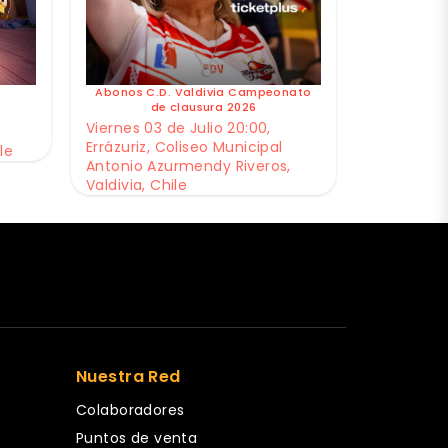
Abonos C.D. Valdivia Campeonato
de clausura 2026
Viernes 03 de Julio 20:00,
Errázuriz, Coliseo Municipal
le
Antonio Azurmendy Riveros,
Valdivia, Chile
Nuestra Red
Colaboradores
Puntos de venta