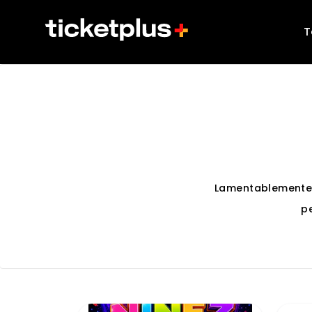
T
Lamentablemente
p