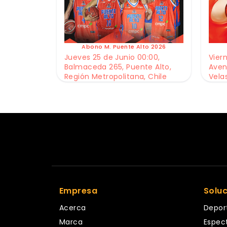
Abono M. Puente Alto 2026
Jueves 25 de Junio 00:00,
Viern
Balmaceda 265, Puente Alto,
Aven
Región Metropolitana, Chile
Vela
Empresa
Solu
Acerca
Depor
Marca
Espec