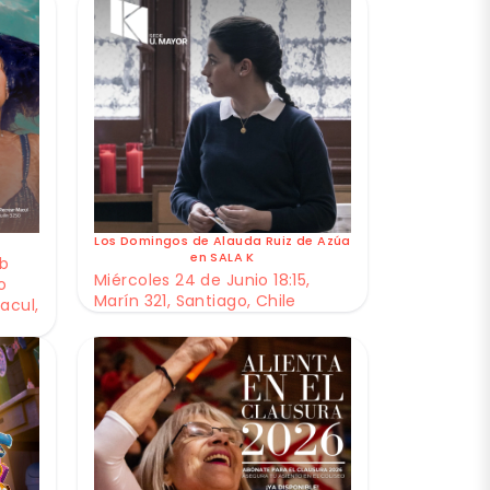
Los Domingos de Alauda Ruiz de Azúa
en SALA K
ub
Miércoles 24 de Junio 18:15,
o
Marín 321, Santiago, Chile
acul,