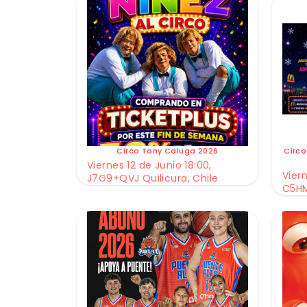
Circo Tony Caluga 2026
Circo
Viernes 12 de Junio 18:00,
Viern
J7G9+QVJ Quilicura, Chile
C5HM