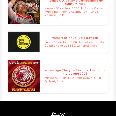
Abonos C.D. Valdivia Campeonato de
clausura 2026
Viernes 03 de Julio 20:00, Errázuriz, Coliseo
Municipal Antonio Azurmendy Riveros,
Valdivia, Chile
Membresía Anual Sala Nemesio
Lunes 06 de Julio 10:00, Avenida Fernando
Castillo Velasco 8580, La Reina, Chile
Abono Liga Chery by Cecinas Llanquihue
- Clausura 2026
Miércoles 08 de Julio 10:00, Géminis 1918,
Quilpué, Chile