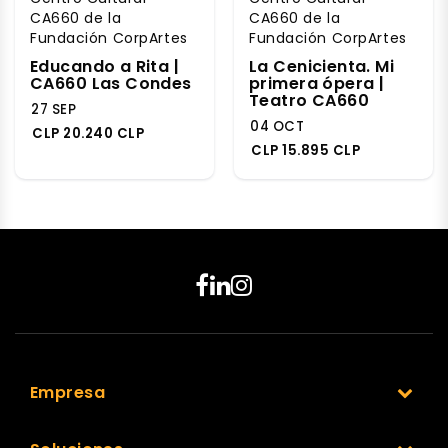
CA660 de la
CA660 de la
Fundación CorpArtes
Fundación CorpArtes
Educando a Rita |
La Cenicienta. Mi
CA660 Las Condes
primera ópera |
Teatro CA660
27 SEP
04 OCT
CLP 20.240 CLP
CLP 15.895 CLP
Empresa