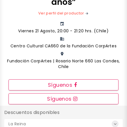
años”
Ver perfil del productor
arrow_forward
event
Viernes 21 Agosto, 20:00 - 21:20 hrs. (Chile)
business
Centro Cultural CA660 de la Fundación CorpArtes
place
Fundación CorpArtes | Rosario Norte 660 Las Condes,
Chile
Síguenos
Síguenos
Descuentos disponibles
La Reina