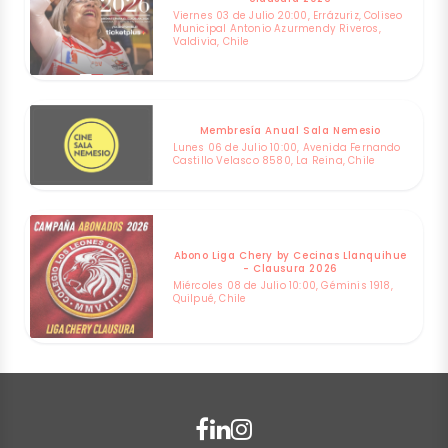
Viernes 03 de Julio 20:00, Errázuriz, Coliseo
Municipal Antonio Azurmendy Riveros,
Valdivia, Chile
Membresía Anual Sala Nemesio
Lunes 06 de Julio 10:00, Avenida Fernando
Castillo Velasco 8580, La Reina, Chile
Abono Liga Chery by Cecinas Llanquihue
- Clausura 2026
Miércoles 08 de Julio 10:00, Géminis 1918,
Quilpué, Chile