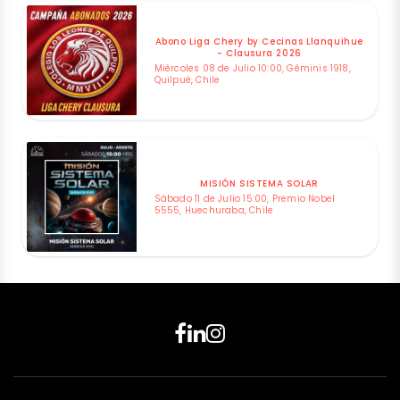
Abono Liga Chery by Cecinas Llanquihue
- Clausura 2026
Miércoles 08 de Julio 10:00, Géminis 1918,
Quilpué, Chile
MISIÓN SISTEMA SOLAR
Sábado 11 de Julio 15:00, Premio Nobel
5555, Huechuraba, Chile