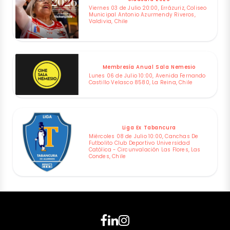
Viernes 03 de Julio 20:00, Errázuriz, Coliseo
Municipal Antonio Azurmendy Riveros,
Valdivia, Chile
Membresía Anual Sala Nemesio
Lunes 06 de Julio 10:00, Avenida Fernando
Castillo Velasco 8580, La Reina, Chile
Liga Ex Tabancura
Miércoles 08 de Julio 10:00, Canchas De
Futbolito Club Deportivo Universidad
Católica - Circunvalación Las Flores, Las
Condes, Chile