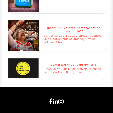
Abonos C.D. Valdivia Campeonato de
clausura 2026
Viernes 03 de Julio 20:00, Errázuriz, Coliseo
Municipal Antonio Azurmendy Riveros,
Valdivia, Chile
Membresía Anual Sala Nemesio
Lunes 06 de Julio 10:00, Avenida Fernando
Castillo Velasco 8580, La Reina, Chile