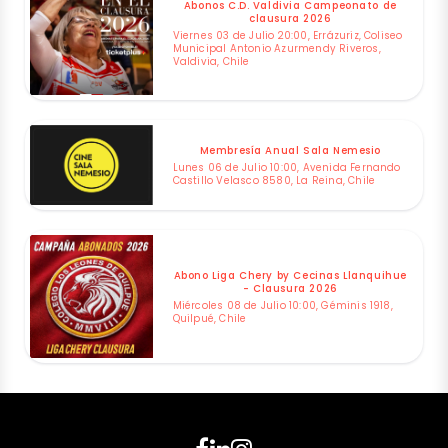
Abonos C.D. Valdivia Campeonato de
clausura 2026
Viernes 03 de Julio 20:00, Errázuriz, Coliseo
Municipal Antonio Azurmendy Riveros,
Valdivia, Chile
Membresía Anual Sala Nemesio
Lunes 06 de Julio 10:00, Avenida Fernando
Castillo Velasco 8580, La Reina, Chile
Abono Liga Chery by Cecinas Llanquihue
- Clausura 2026
Miércoles 08 de Julio 10:00, Géminis 1918,
Quilpué, Chile