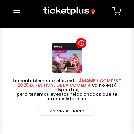
desplegar navegación
access_time
Lamentablemente el evento
ÁMAME / COMFEST
2025 IX FESTIVAL DE LA COMEDIA
ya no está
disponible,
pero tenemos eventos relacionados que te
podrian interesar,
VOLVER AL INICIO