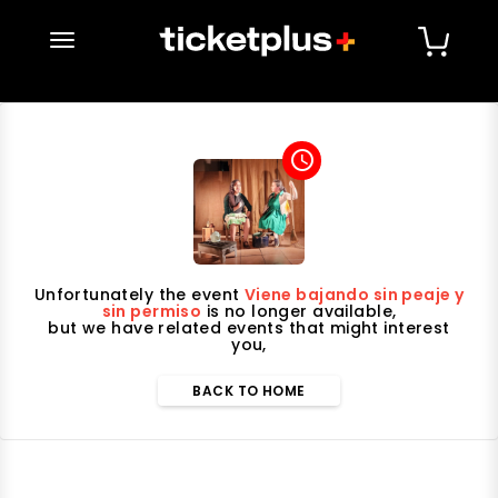
desplegar navegación
access_time
Unfortunately the event
Viene bajando sin peaje y
sin permiso
is no longer available,
but we have related events that might interest
you,
BACK TO HOME