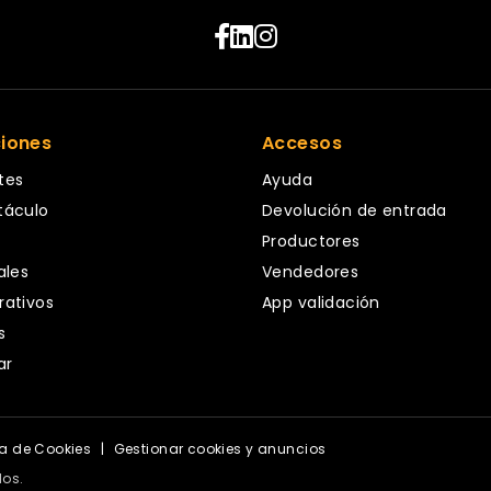
ciones
Accesos
tes
Ayuda
táculo
Devolución de entrada
Productores
ales
Vendedores
rativos
App validación
s
ar
ca de Cookies
|
Gestionar cookies y anuncios
dos.