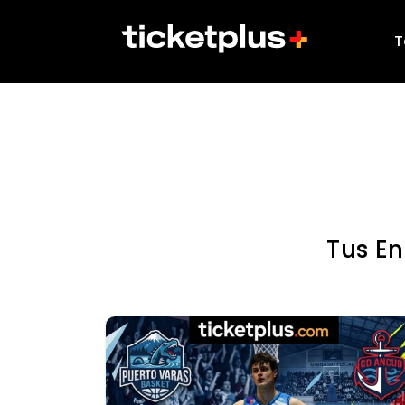
T
Tus E