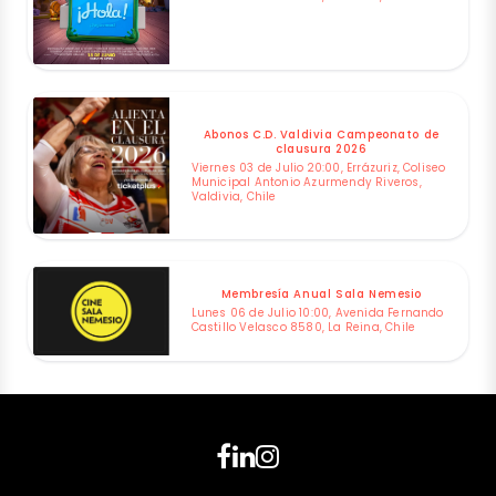
Abonos C.D. Valdivia Campeonato de
clausura 2026
Viernes 03 de Julio 20:00, Errázuriz, Coliseo
Municipal Antonio Azurmendy Riveros,
Valdivia, Chile
Membresía Anual Sala Nemesio
Lunes 06 de Julio 10:00, Avenida Fernando
Castillo Velasco 8580, La Reina, Chile