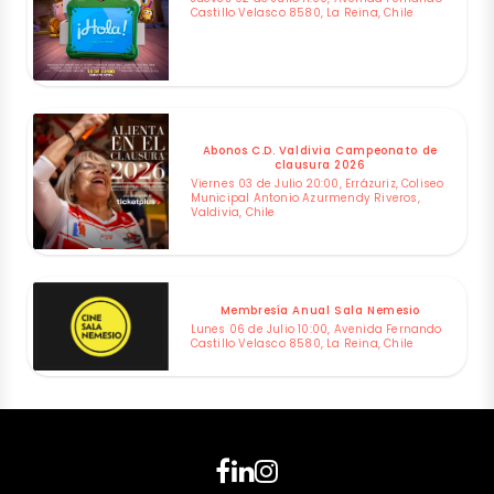
Castillo Velasco 8580, La Reina, Chile
Abonos C.D. Valdivia Campeonato de
clausura 2026
Viernes 03 de Julio 20:00, Errázuriz, Coliseo
Municipal Antonio Azurmendy Riveros,
Valdivia, Chile
Membresía Anual Sala Nemesio
Lunes 06 de Julio 10:00, Avenida Fernando
Castillo Velasco 8580, La Reina, Chile