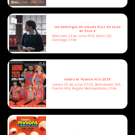
Los Domingos de Alauda Ruiz de Azúa
en SALA K
Miércoles 24 de Junio 18:15, Marín 321,
Santiago, Chile
Abono M. Puente Alto 2026
Jueves 25 de Junio 00:00, Balmaceda 265,
Puente Alto, Región Metropolitana, Chile