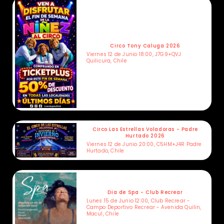
Circo Tony Caluga 2026
Viernes 12 de Junio 18:00, J7G9+QVJ
Quilicura, Chile
Circo Las Estrellas Voladoras - Padre
Hurtado 2026
Viernes 12 de Junio 20:00, C5HM+J4R Padre
Hurtado, Chile
Dia de Spa - Club Recrear
Lunes 15 de Junio 12:00, Club Recrear -
Campo Deportivo Recrear - Avenida Quilin,
Macul, Chile