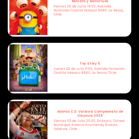
Minions y Monstruos
Viernes 26 de Junio 19:00, Avenida
Fernando Castillo Velasco 8580, La Reina,
Chile
Toy Story 5
Jueves 02 de Julio 11:00, Avenida Fernando
Castillo Velasco 8580, La Reina, Chile
Abonos C.D. Valdivia Campeonato de
clausura 2026
Viernes 03 de Julio 20:00, Errázuriz, Coliseo
Municipal Antonio Azurmendy Riveros,
Valdivia, Chile