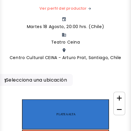
Ver perfil del productor
arrow_forward
event
Martes 18 Agosto, 20:00 hrs. (Chile)
business
Teatro Ceina
place
Centro Cultural CEINA - Arturo Prat, Santiago, Chile
Selecciona una ubicación
1
PLATEA ALTA