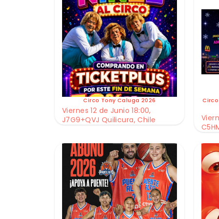
Circo Tony Caluga 2026
Circo
Viernes 12 de Junio 18:00,
Viern
J7G9+QVJ Quilicura, Chile
C5HM