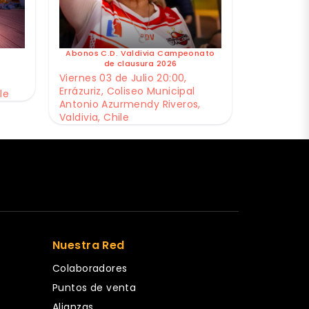
Abonos C.D. Valdivia Campeonato
de clausura 2026
Viernes 03 de Julio 20:00,
Errázuriz, Coliseo Municipal
le
Antonio Azurmendy Riveros,
Valdivia, Chile
Nuestra Red
Colaboradores
Puntos de venta
Alianzas