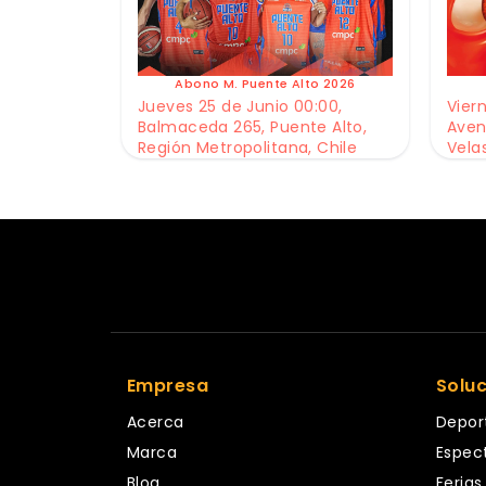
Abono M. Puente Alto 2026
Jueves 25 de Junio 00:00,
Viern
Balmaceda 265, Puente Alto,
Aven
Región Metropolitana, Chile
Vela
Empresa
Solu
Acerca
Depor
Marca
Espec
Blog
Ferias