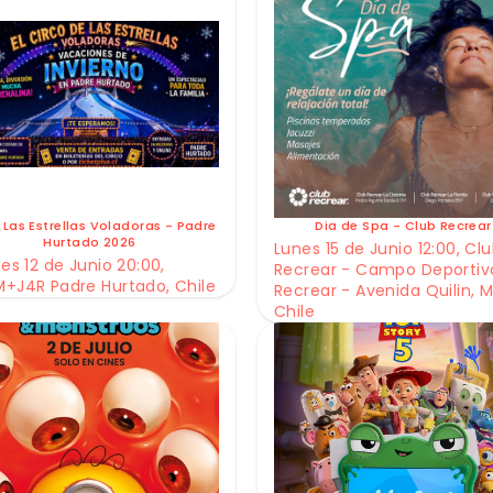
 Las Estrellas Voladoras - Padre
Dia de Spa - Club Recrear
Hurtado 2026
Lunes 15 de Junio 12:00, Cl
es 12 de Junio 20:00,
Recrear - Campo Deportiv
+J4R Padre Hurtado, Chile
Recrear - Avenida Quilin, M
Chile