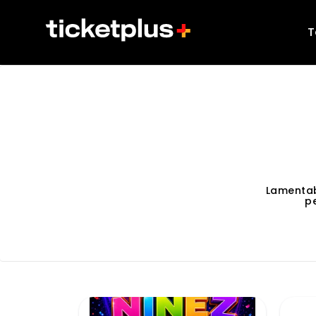
T
Lamentab
p