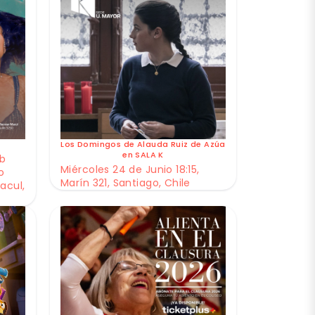
Los Domingos de Alauda Ruiz de Azúa
en SALA K
ub
Miércoles 24 de Junio 18:15,
o
Marín 321, Santiago, Chile
acul,