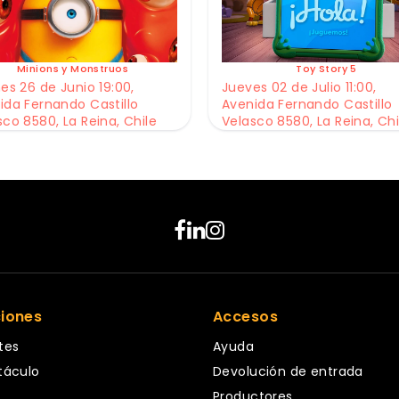
Minions y Monstruos
Toy Story 5
es 26 de Junio 19:00,
Jueves 02 de Julio 11:00,
ida Fernando Castillo
Avenida Fernando Castillo
sco 8580, La Reina, Chile
Velasco 8580, La Reina, Chi
ciones
Accesos
tes
Ayuda
táculo
Devolución de entrada
Productores