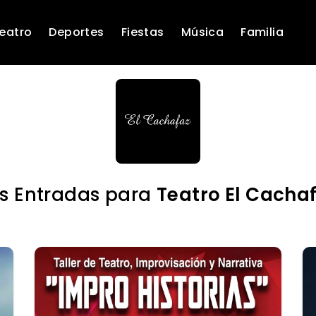
eatro
Deportes
Fiestas
Música
Familia
s Entradas para
Teatro El Cacha