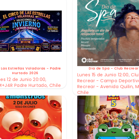
 Las Estrellas Voladoras - Padre
Dia de Spa - Club Recrear
Hurtado 2026
Lunes 15 de Junio 12:00, Cl
es 12 de Junio 20:00,
Recrear - Campo Deportiv
+J4R Padre Hurtado, Chile
Recrear - Avenida Quilin, M
Chile