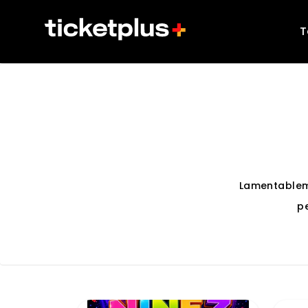
T
Lamentablem
p