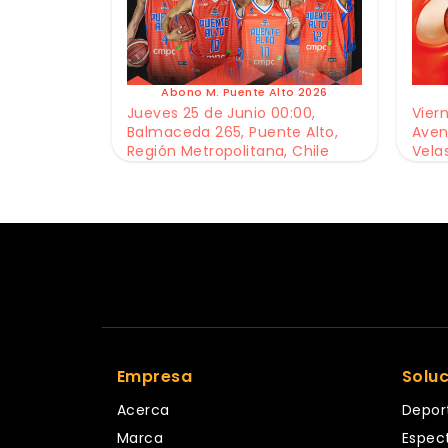
Abono M. Puente Alto 2026
Jueves 25 de Junio 00:00,
Viern
Balmaceda 265, Puente Alto,
Aven
Región Metropolitana, Chile
Vela
Empresa
Solu
Acerca
Depor
Marca
Espec