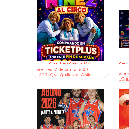
Circo Tony Caluga 2026
Circo
Viernes 12 de Junio 18:00,
Viern
J7G9+QVJ Quilicura, Chile
C5HM