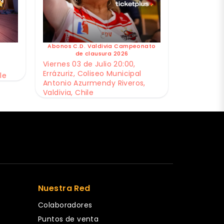
Abonos C.D. Valdivia Campeonato
de clausura 2026
Viernes 03 de Julio 20:00,
Errázuriz, Coliseo Municipal
le
Antonio Azurmendy Riveros,
Valdivia, Chile
Nuestra Red
Colaboradores
Puntos de venta