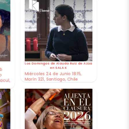
Los Domingos de Alauda Ruiz de Azúa
en SALA K
ub
Miércoles 24 de Junio 18:15,
o
Marín 321, Santiago, Chile
acul,