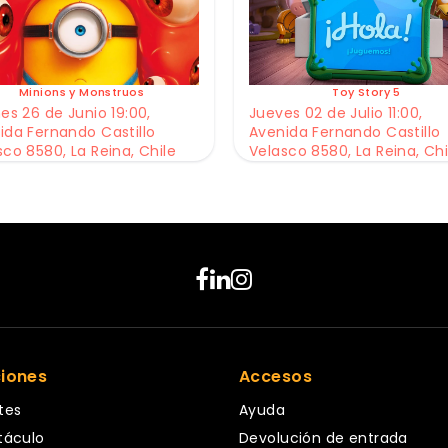
Minions y Monstruos
Toy Story 5
es 26 de Junio 19:00,
Jueves 02 de Julio 11:00,
ida Fernando Castillo
Avenida Fernando Castillo
sco 8580, La Reina, Chile
Velasco 8580, La Reina, Chi
ciones
Accesos
tes
Ayuda
táculo
Devolución de entrada