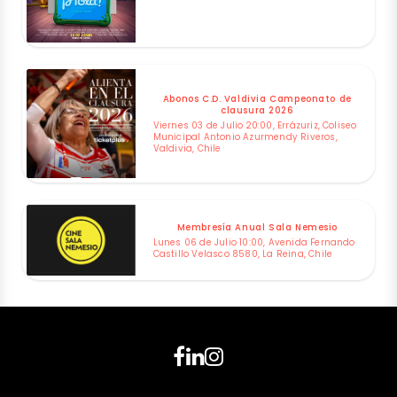
Abonos C.D. Valdivia Campeonato de
clausura 2026
Viernes 03 de Julio 20:00, Errázuriz, Coliseo
Municipal Antonio Azurmendy Riveros,
Valdivia, Chile
Membresía Anual Sala Nemesio
Lunes 06 de Julio 10:00, Avenida Fernando
Castillo Velasco 8580, La Reina, Chile