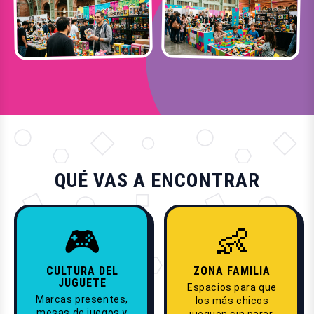
QUÉ VAS A ENCONTRAR
🎮
👶
CULTURA DEL
ZONA FAMILIA
JUGUETE
Espacios para que
Marcas presentes,
los más chicos
mesas de juegos y
jueguen sin parar.