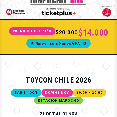
$14.000
PROMO DÍA DEL NIÑO
$20.000
🌞 Niños hasta 5 años GRATIS
TOYCON CHILE 2026
SÁB 31 OCT
DOM 01 NOV
10:00 – 20:00
ESTACIÓN MAPOCHO
31 OCT AL 01 NOV