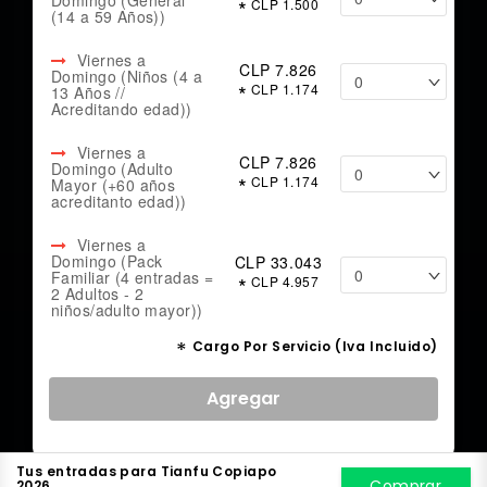
Domingo (General
*
CLP 1.500
(14 a 59 Años))
Viernes a
CLP 7.826
Domingo (Niños (4 a
*
CLP 1.174
13 Años //
Acreditando edad))
Viernes a
CLP 7.826
Domingo (Adulto
*
CLP 1.174
Mayor (+60 años
acreditanto edad))
Viernes a
Domingo (Pack
CLP 33.043
Familiar (4 entradas =
*
CLP 4.957
2 Adultos - 2
niños/adulto mayor))
*
Cargo Por Servicio (Iva Incluido)
Agregar
Tus entradas para Tianfu Copiapo
Comprar
2026