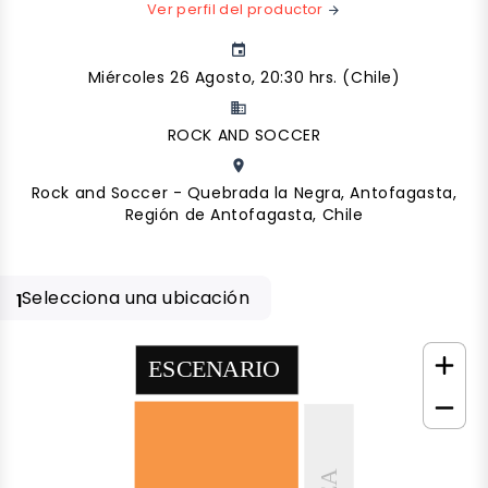
Ver perfil del productor
arrow_forward
event
Miércoles 26 Agosto, 20:30 hrs. (Chile)
business
ROCK AND SOCCER
place
Rock and Soccer - Quebrada la Negra, Antofagasta,
Región de Antofagasta, Chile
Selecciona una ubicación
1
ESCENARIO