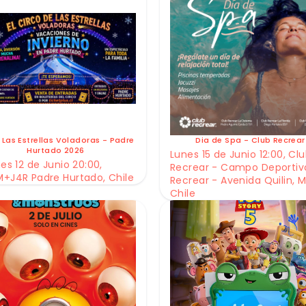
 Las Estrellas Voladoras - Padre
Dia de Spa - Club Recrear
Hurtado 2026
Lunes 15 de Junio 12:00, Cl
es 12 de Junio 20:00,
Recrear - Campo Deportiv
+J4R Padre Hurtado, Chile
Recrear - Avenida Quilin, M
Chile