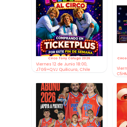
Circo Tony Caluga 2026
Circo
Viernes 12 de Junio 18:00,
Viern
J7G9+QVJ Quilicura, Chile
C5HM