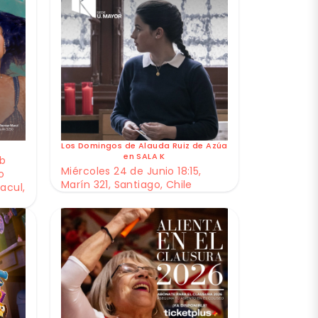
Los Domingos de Alauda Ruiz de Azúa
en SALA K
ub
Miércoles 24 de Junio 18:15,
o
Marín 321, Santiago, Chile
acul,