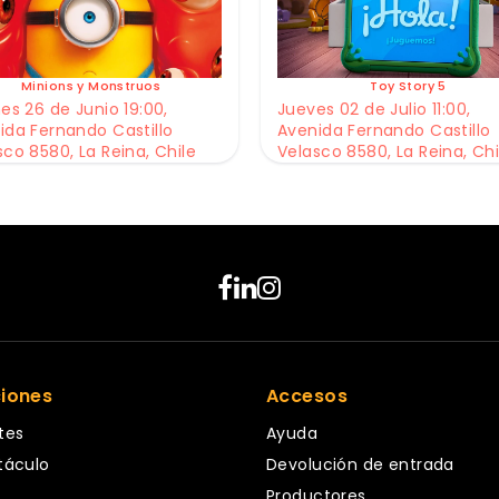
Minions y Monstruos
Toy Story 5
es 26 de Junio 19:00,
Jueves 02 de Julio 11:00,
ida Fernando Castillo
Avenida Fernando Castillo
sco 8580, La Reina, Chile
Velasco 8580, La Reina, Chi
ciones
Accesos
tes
Ayuda
táculo
Devolución de entrada
Productores