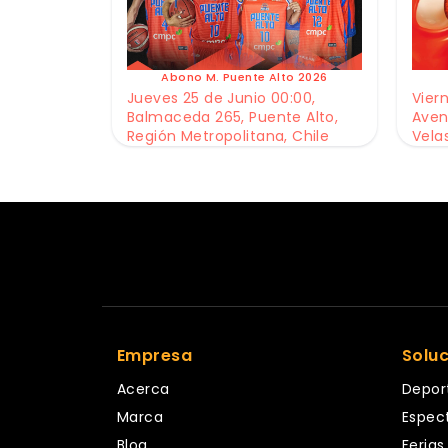
Abono M. Puente Alto 2026
Jueves 25 de Junio 00:00,
Viern
Balmaceda 265, Puente Alto,
Aven
Región Metropolitana, Chile
Vela
Empresa
Solu
Acerca
Depor
Marca
Espec
Blog
Ferias