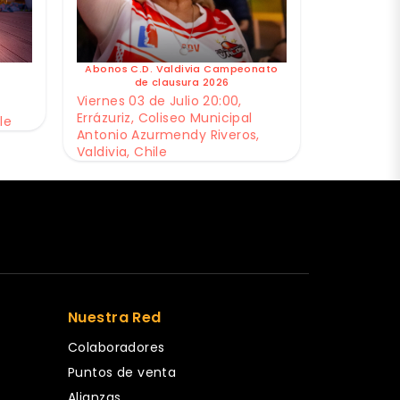
Abonos C.D. Valdivia Campeonato
de clausura 2026
Viernes 03 de Julio 20:00,
Errázuriz, Coliseo Municipal
le
Antonio Azurmendy Riveros,
Valdivia, Chile
Nuestra Red
Colaboradores
Puntos de venta
Alianzas