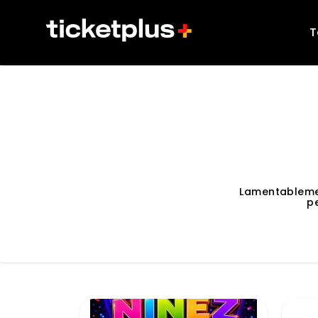
T
Lamentableme
p