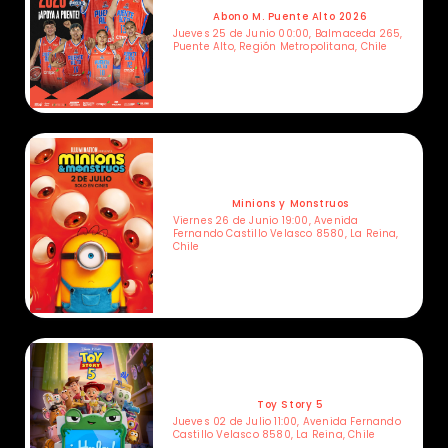
Abono M. Puente Alto 2026
Jueves 25 de Junio 00:00, Balmaceda 265,
Puente Alto, Región Metropolitana, Chile
Minions y Monstruos
Viernes 26 de Junio 19:00, Avenida
Fernando Castillo Velasco 8580, La Reina,
Chile
Toy Story 5
Jueves 02 de Julio 11:00, Avenida Fernando
Castillo Velasco 8580, La Reina, Chile