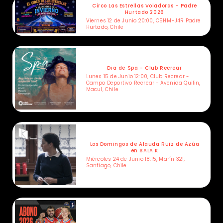
Circo Las Estrellas Voladoras - Padre
Hurtado 2026
Viernes 12 de Junio 20:00, C5HM+J4R Padre
Hurtado, Chile
Dia de Spa - Club Recrear
Lunes 15 de Junio 12:00, Club Recrear -
Campo Deportivo Recrear - Avenida Quilin,
Macul, Chile
Los Domingos de Alauda Ruiz de Azúa
en SALA K
Miércoles 24 de Junio 18:15, Marín 321,
Santiago, Chile