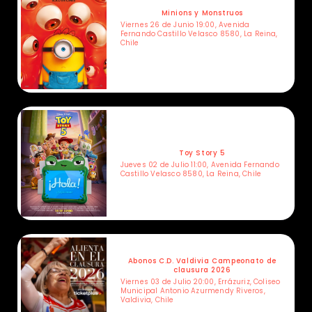
Minions y Monstruos
Viernes 26 de Junio 19:00, Avenida
Fernando Castillo Velasco 8580, La Reina,
Chile
Toy Story 5
Jueves 02 de Julio 11:00, Avenida Fernando
Castillo Velasco 8580, La Reina, Chile
Abonos C.D. Valdivia Campeonato de
clausura 2026
Viernes 03 de Julio 20:00, Errázuriz, Coliseo
Municipal Antonio Azurmendy Riveros,
Valdivia, Chile