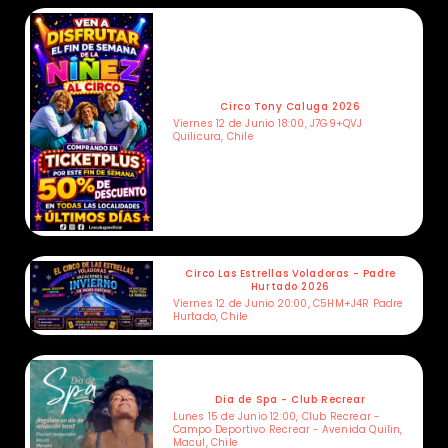
Circo Tony Caluga 2026
Viernes 12 de Junio 18:00, J7G9+QVJ
Quilicura, Chile
Circo Las Estrellas Voladoras - Padre
Hurtado 2026
Viernes 12 de Junio 20:00, C5HM+J4R Padre
Hurtado, Chile
Dia de Spa - Club Recrear
Lunes 15 de Junio 12:00, Club Recrear -
Campo Deportivo Recrear - Avenida Quilin,
Macul, Chile