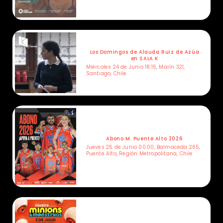
Los Domingos de Alauda Ruiz de Azúa
en SALA K
Miércoles 24 de Junio 18:15, Marín 321,
Santiago, Chile
Abono M. Puente Alto 2026
Jueves 25 de Junio 00:00, Balmaceda 265,
Puente Alto, Región Metropolitana, Chile