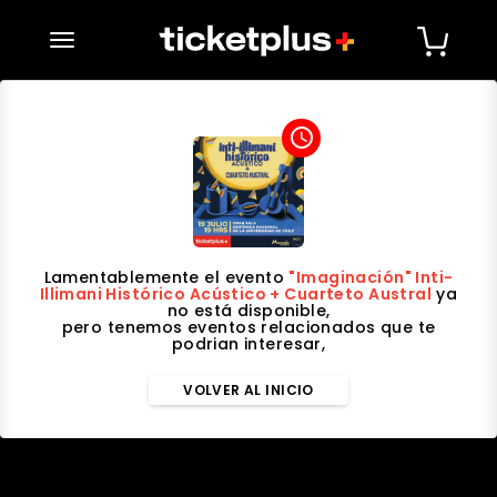
desplegar navegación
access_time
Lamentablemente el evento
"Imaginación" Inti-
Illimani Histórico Acústico + Cuarteto Austral
ya
no está disponible,
pero tenemos eventos relacionados que te
podrian interesar,
VOLVER AL INICIO