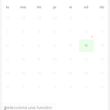
lu
ma
mi
ju
vi
sá
do
27
28
29
30
31
1
2
3
4
5
6
7
8
9
10
11
12
13
14
15
16
17
18
19
20
21
22
23
24
25
26
27
28
29
30
31
1
2
3
4
5
6
Selecciona una función
2