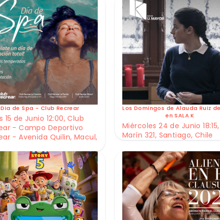
Dia de Spa - Club Recrear
Los Domingos de Alauda Ruiz d
en SALA K
 15 de Junio 12:00, Club
Miércoles 24 de Junio 18:15,
ear - Campo Deportivo
Marín 321, Santiago, Chile
ear - Avenida Quilin, Macul,
e