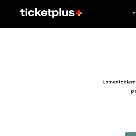
T
Lamentableme
p