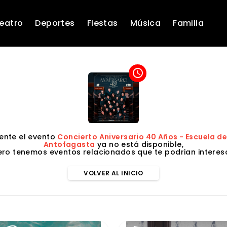
eatro
Deportes
Fiestas
Música
Familia
access_time
nte el evento
Concierto Aniversario 40 Años - Escuela d
Antofagasta
ya no está disponible,
ero tenemos eventos relacionados que te podrian interesa
VOLVER AL INICIO