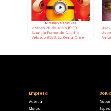
Minions y Monstruos
Viernes 26 de Junio 19:00,
Jueve
Avenida Fernando Castillo
Aven
Velasco 8580, La Reina, Chile
Vela
Empresa
Solu
Acerca
Depor
Marca
Espec