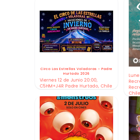
Circo Las Estrellas Voladoras - Padre
Hurtado 2026
Lunes
Viernes 12 de Junio 20:00,
Recr
C5HM+J4R Padre Hurtado, Chile
Recr
Chil