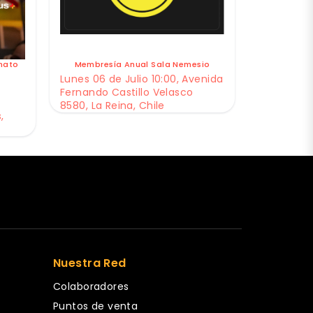
nato
Membresía Anual Sala Nemesio
Lunes 06 de Julio 10:00, Avenida
Fernando Castillo Velasco
8580, La Reina, Chile
,
Nuestra Red
Colaboradores
Puntos de venta