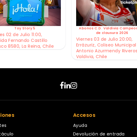
Toy Story 5
Abonos C.D. Valdivia Campeo
de clausura 2026
s 02 de Julio 11:00,
Viernes 03 de Julio 20:00,
ida Fernando Castillo
Errázuriz, Coliseo Municipal
sco 8580, La Reina, Chile
Antonio Azurmendy Riveros
Valdivia, Chile
ciones
Accesos
tes
Ayuda
táculo
Devolución de entrada