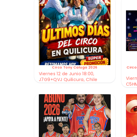
Circo Tony Caluga 2026
Circo
Viernes 12 de Junio 18:00,
Viern
J7G9+QVJ Quilicura, Chile
C5HM