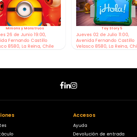
Minions y Monstruos
Toy Story 5
es 26 de Junio 19:00,
Jueves 02 de Julio 11:00,
ida Fernando Castillo
Avenida Fernando Castillo
sco 8580, La Reina, Chile
Velasco 8580, La Reina, Chi
ciones
Accesos
tes
Ayuda
táculo
Devolución de entrada