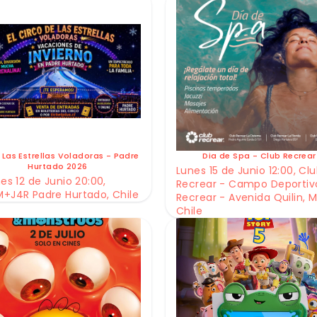
 Las Estrellas Voladoras - Padre
Dia de Spa - Club Recrear
Hurtado 2026
Lunes 15 de Junio 12:00, Cl
es 12 de Junio 20:00,
Recrear - Campo Deportiv
+J4R Padre Hurtado, Chile
Recrear - Avenida Quilin, M
Chile