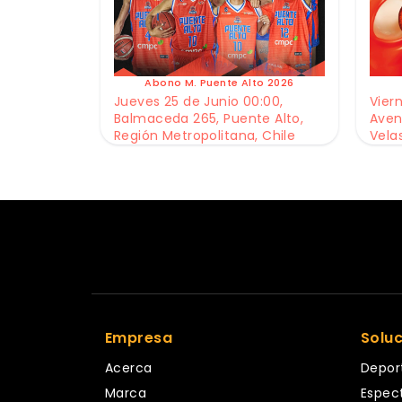
Abono M. Puente Alto 2026
Jueves 25 de Junio 00:00,
Viern
Balmaceda 265, Puente Alto,
Aven
Región Metropolitana, Chile
Vela
Empresa
Solu
Acerca
Depor
Marca
Espec