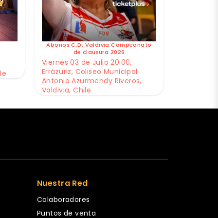
Abonos C.D. Valdivia Campeonato
de clausura 2026
Viernes 03 de Julio 20:00,
Errázuriz, Coliseo Municipal
le
Antonio Azurmendy Riveros,
Valdivia, Chile
Nuestra Red
Colaboradores
Puntos de venta