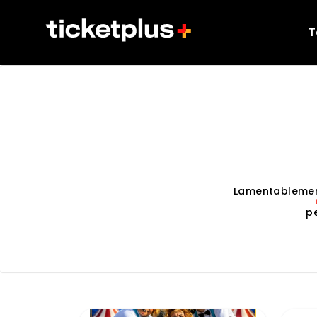
T
Lamentablemen
p