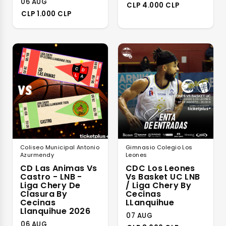
06 AUG
CLP 4.000 CLP
CLP 1.000 CLP
Coliseo Municipal Antonio
Gimnasio Colegio Los
Azurmendy
Leones
CD Las Animas Vs
CDC Los Leones
Castro - LNB -
Vs Basket UC LNB
Liga Chery De
/ Liga Chery By
Clasura By
Cecinas
Cecinas
LLanquihue
Llanquihue 2026
07 AUG
06 AUG