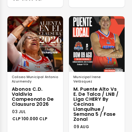
Coliseo Municipal Antonio
Municipal Irene
Azurmendy
Velásquez
Abonos C.D.
M. Puente Alto Vs
Valdivia
E. De Talca / LNB /
Campeonato De
Liga CHERY By
Clausura 2026
Cecinas
Llanquihue /
03 JUL
Semana 5 / Fase
Zonal
CLP 100.000 CLP
09 AUG