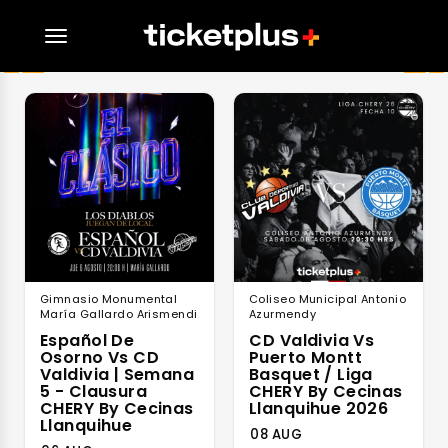
desplegar navegación
Gimnasio Monumental
Coliseo Municipal Antonio
María Gallardo Arismendi
Azurmendy
Español De
⁠CD Valdivia Vs
Osorno Vs CD
Puerto Montt
Valdivia | Semana
Basquet / Liga
5 - Clausura
CHERY By Cecinas
CHERY By Cecinas
Llanquihue 2026
Llanquihue
08 AUG