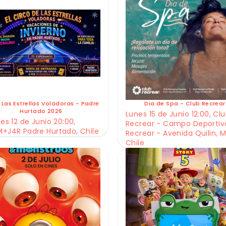
 Las Estrellas Voladoras - Padre
Dia de Spa - Club Recrear
Hurtado 2026
Lunes 15 de Junio 12:00, Cl
es 12 de Junio 20:00,
Recrear - Campo Deportiv
+J4R Padre Hurtado, Chile
Recrear - Avenida Quilin, M
Chile