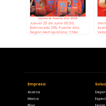
Abono M. Puente Alto 2026
Jueves 25 de Junio 00:00,
Viern
Balmaceda 265, Puente Alto,
Aven
Región Metropolitana, Chile
Vela
Empresa
Solu
Acerca
Depor
Marca
Espec
Blog
Ferias