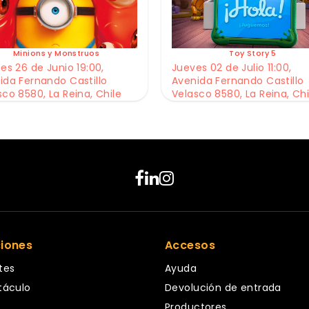
Minions y Monstruos
Toy Story 5
es 26 de Junio 19:00,
Jueves 02 de Julio 11:00,
ida Fernando Castillo
Avenida Fernando Castillo
sco 8580, La Reina, Chile
Velasco 8580, La Reina, Chi
ciones
Accesos
tes
Ayuda
táculo
Devolución de entrada
Productores