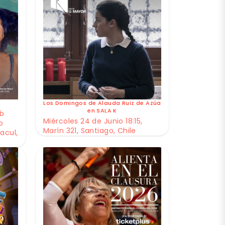
Los Domingos de Alauda Ruiz de Azúa
en SALA K
ub
Miércoles 24 de Junio 18:15,
o
Marín 321, Santiago, Chile
acul,