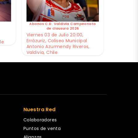
Abonos C.D. Valdivia Campeonato
de clausura 2026
Viernes 03 de Julio 20:00,
Errázuriz, Coliseo Municipal
le
Antonio Azurmendy Riveros,
Valdivia, Chile
Nuestra Red
Colaboradores
Puntos de venta
Alianzas