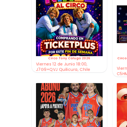
Circo Tony Caluga 2026
Circo
Viernes 12 de Junio 18:00,
Viern
J7G9+QVJ Quilicura, Chile
C5HM