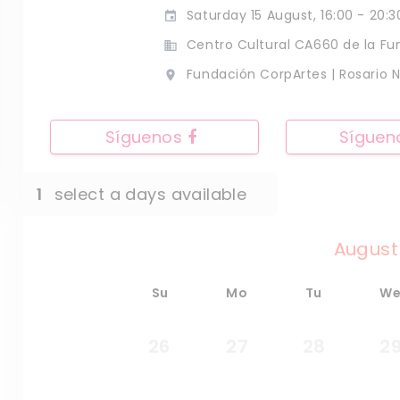
Saturday 15 August, 16:00 - 20:30
event
Centro Cultural CA660 de la Fu
business
Fundación CorpArtes | Rosario 
place
Síguenos
Sígue
1
select a days available
August
Su
Mo
Tu
W
26
27
28
2