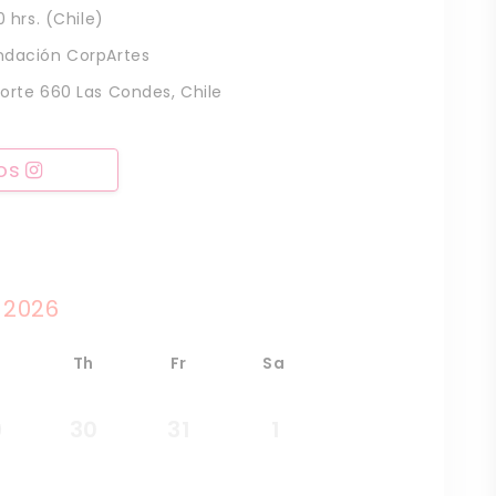
 hrs. (Chile)
ndación CorpArtes
Norte 660 Las Condes, Chile
nos
 2026
e
Th
Fr
Sa
9
30
31
1