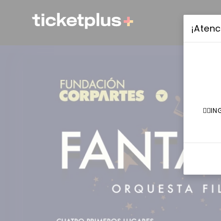
¡Atenc
👉🏼