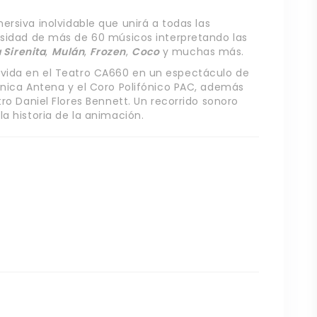
rsiva inolvidable que unirá a todas las
uosidad de más de 60 músicos interpretando las
 Sirenita
,
Mulán
,
Frozen
,
Coco
y muchas más.
vida en el Teatro CA660 en un espectáculo de
ónica Antena y el Coro Polifónico PAC, además
tro Daniel Flores Bennett. Un recorrido sonoro
a historia de la animación.