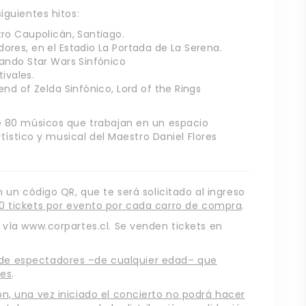
iguientes hitos:
ro Caupolicán, Santiago.
res, en el Estadio La Portada de La Serena.
tando Star Wars Sinfónico
tivales.
nd of Zelda Sinfónico, Lord of the Rings
de 80 músicos que trabajan en un espacio
rtístico y musical del Maestro Daniel Flores
n un código QR, que te será solicitado al ingreso
0 tickets por evento por cada carro de compra
.
 vía www.corpartes.cl. Se venden tickets en
da de espectadores –de cualquier edad– que
tes
.
n, una vez iniciado el concierto no podrá hacer