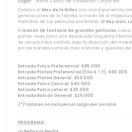
Lugar:
Teatro CA660 de Fundación CorpArtes
Celebra el
Mes de la Niñez
con una experiencia inme
generaciones de la familia, a través de la majest
melodías de tus películas preferidas:
El Rey León
,
La
El
mundo de fantasía de grandes películas
cobra 
primer nivel, junto a la destacada Orquesta Filarm
de reconocidos solistas, bajo la dirección del maes
por las bandas sonoras más icónicas y queridas de l
Entrada Palco Preferencial: $85.000
Entrada Platea Preferencial (Fila A – F): $65.000
Entrada Platea General: $50.000
Entrada Palco Central: $40.000
Entrada Palco Lateral: $35.000
Entrada Balcón General: $25.000
(*) Valores no incluyen el cargo por servicio
PROGRAMA
La Bella y la Bestia