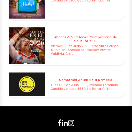
Castillo Velasco 8580, La Reina, Chile
Abonos C.D. Valdivia Campeonato de
clausura 2026
Viernes 03 de Julio 20:00, Errázuriz, Coliseo
Municipal Antonio Azurmendy Riveros,
Valdivia, Chile
Membresía Anual Sala Nemesio
Lunes 06 de Julio 10:00, Avenida Fernando
Castillo Velasco 8580, La Reina, Chile