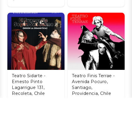
Teatro Sidarte -
Teatro Finis Terrae -
Ernesto Pinto
Avenida Pocuro,
Lagarrigue 131,
Santiago,
Recoleta, Chile
Providencia, Chile
El Evangelio Según
HISTORIA DE UN
San Jaime (Según
JABALI (O ALGO DE
La Dramática) - La
RICARDO III)- FINIS
Dramática
TERRAE
Nacional
06 AGO
06 AGO
$7.946