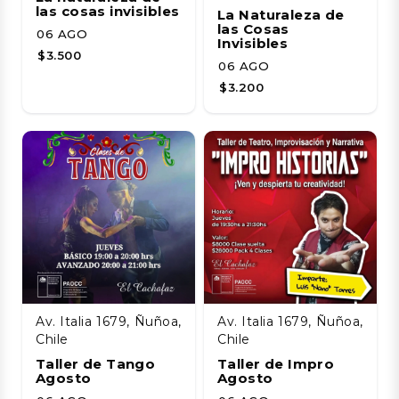
las cosas invisibles
La Naturaleza de
las Cosas
06 AGO
Invisibles
$3.500
06 AGO
$3.200
Av. Italia 1679, Ñuñoa,
Av. Italia 1679, Ñuñoa,
Chile
Chile
Taller de Tango
Taller de Impro
Agosto
Agosto