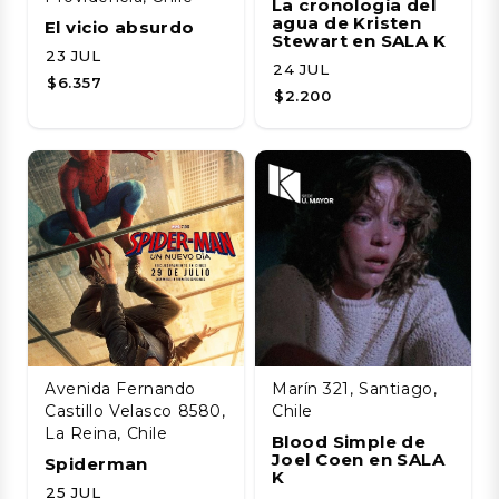
La cronología del
agua de Kristen
El vicio absurdo
Stewart en SALA K
23 JUL
24 JUL
$6.357
$2.200
Avenida Fernando
Marín 321, Santiago,
Castillo Velasco 8580,
Chile
La Reina, Chile
Blood Simple de
Joel Coen en SALA
Spiderman
K
25 JUL