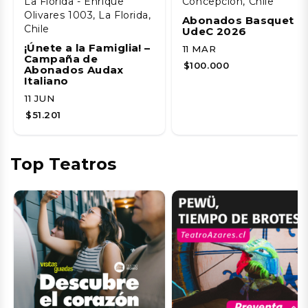
La Florida - Enrique
Concepción, Chile
Olivares 1003, La Florida,
Abonados Basquet
Chile
UdeC 2026
¡Únete a la Famiglia! –
11 MAR
Campaña de
$100.000
Abonados Audax
Italiano
11 JUN
$51.201
Top Teatros