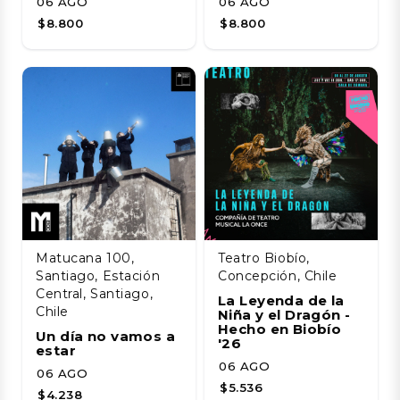
06 AGO
06 AGO
$8.800
$8.800
Matucana 100,
Teatro Biobío,
Santiago, Estación
Concepción, Chile
Central, Santiago,
La Leyenda de la
Chile
Niña y el Dragón -
Hecho en Biobío
Un día no vamos a
'26
estar
06 AGO
06 AGO
$5.536
$4.238