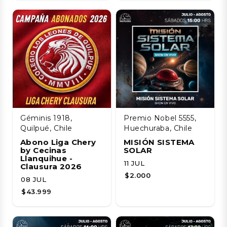
Géminis 1918,
Premio Nobel 5555,
Quilpué, Chile
Huechuraba, Chile
Abono Liga Chery
MISIÓN SISTEMA
by Cecinas
SOLAR
Llanquihue -
11 JUL
Clausura 2026
$2.000
08 JUL
$43.999