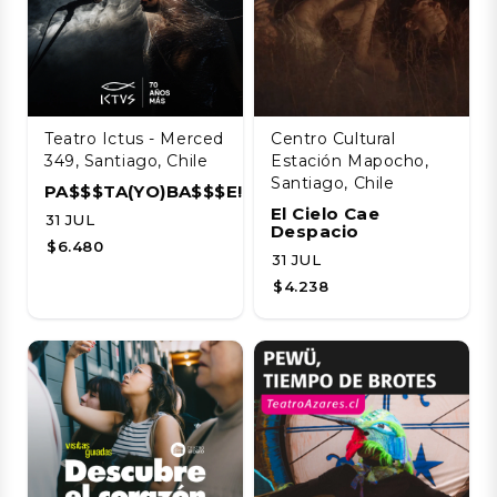
Teatro Ictus - Merced
Centro Cultural
349, Santiago, Chile
Estación Mapocho,
Santiago, Chile
PA$$$TA(YO)BA$$$E!!!!
El Cielo Cae
31 JUL
Despacio
$6.480
31 JUL
$4.238