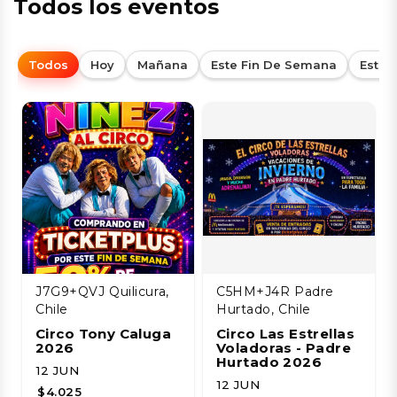
Todos los eventos
Todos
Hoy
Mañana
Este Fin De Semana
Esta
J7G9+QVJ Quilicura,
C5HM+J4R Padre
Chile
Hurtado, Chile
Circo Tony Caluga
Circo Las Estrellas
2026
Voladoras - Padre
Hurtado 2026
12 JUN
12 JUN
$4.025