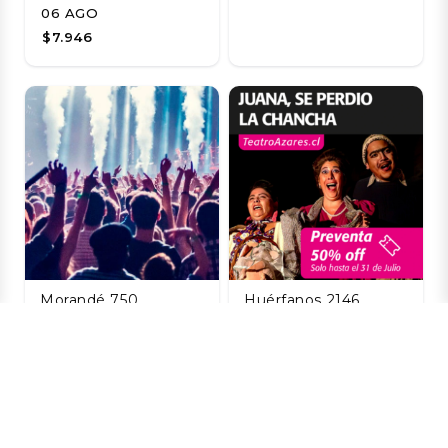
06 AGO
$7.946
Morandé 750,
Huérfanos 2146,
Santiago, Chile
Santiago, Región
Metropolitana, Chile
"La Misión,
recuerdo de una
JUANA, SE PERDIÓ
revolución" de
LA CHANCHA
DETUCH
07 AGO
07 AGO
$6.720
$3.300