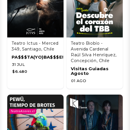
Teatro Ictus - Merced
Teatro Biobío -
349, Santiago, Chile
Avenida Cardenal
Raúl Silva Henríquez,
PA$$$TA(YO)BA$$$E!!!!
Concepción, Chile
31 JUL
Visitas Guiadas
$6.480
Agosto
01 AGO