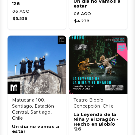
Un día no vamos a
'26
estar
06 AGO
06 AGO
$5.536
$4.238
Matucana 100,
Teatro Biobío,
Santiago, Estación
Concepción, Chile
Central, Santiago,
La Leyenda de la
Chile
Niña y el Dragón -
Hecho en Biobío
Un día no vamos a
'26
estar