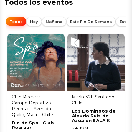
Todos los eventos
Todos
Hoy
Mañana
Este Fin De Semana
Esta
Club Recrear -
Marín 321, Santiago,
Campo Deportivo
Chile
Recrear - Avenida
Los Domingos de
Quilin, Macul, Chile
Alauda Ruiz de
Azúa en SALA K
Dia de Spa - Club
Recrear
24 JUN