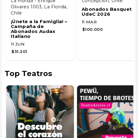
La Florida - Enrique
Concepción, Chile
Olivares 1003, La Florida,
Abonados Basquet
Chile
UdeC 2026
¡Únete a la Famiglia! –
11 MAR
Campaña de
$100.000
Abonados Audax
Italiano
11 JUN
$51.201
Top Teatros