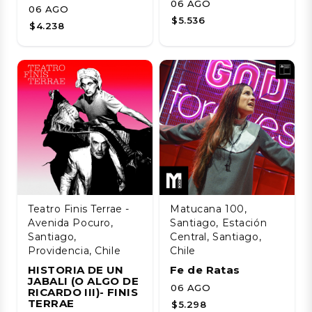
06 AGO
06 AGO
$5.536
$4.238
Teatro Finis Terrae -
Matucana 100,
Avenida Pocuro,
Santiago, Estación
Santiago,
Central, Santiago,
Providencia, Chile
Chile
HISTORIA DE UN
Fe de Ratas
JABALI (O ALGO DE
06 AGO
RICARDO III)- FINIS
TERRAE
$5.298