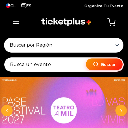
CL
ES
Organiza Tu Evento
País seleccionado, cambiar país
Idioma seleccionado, cambiar idioma
desplegar navegación
keyboard_arrow_down
Busca un evento
Buscar