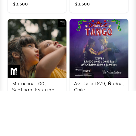
$3.500
$3.500
Matucana 100,
Av. Italia 1679, Ñuñoa,
Santiago, Estación
Chile
Central, Santiago,
Taller de Tango
Chile
Agosto
La Naturaleza de
06 AGO
las Cosas
$8.800
Invisibles
06 AGO
$3.200