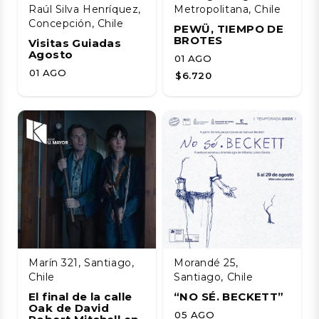
Raúl Silva Henríquez,
Metropolitana, Chile
Concepción, Chile
PEWÜ, TIEMPO DE
BROTES
Visitas Guiadas
Agosto
01 AGO
01 AGO
$6.720
Marín 321, Santiago,
Morandé 25,
Chile
Santiago, Chile
El final de la calle
“NO SÉ. BECKETT”
Oak de David
05 AGO