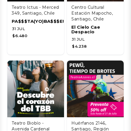
Teatro Ictus - Merced
Centro Cultural
349, Santiago, Chile
Estación Mapocho,
Santiago, Chile
PA$$$TA(YO)BA$$$E!!!!
El Cielo Cae
31 JUL
Despacio
$6.480
31 JUL
$4.238
Teatro Biobío -
Huérfanos 2146,
Avenida Cardenal
Santiago, Región