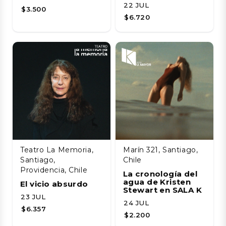
22 JUL
$3.500
$6.720
Teatro La Memoria,
Marín 321, Santiago,
Santiago,
Chile
Providencia, Chile
La cronología del
agua de Kristen
El vicio absurdo
Stewart en SALA K
23 JUL
24 JUL
$6.357
$2.200