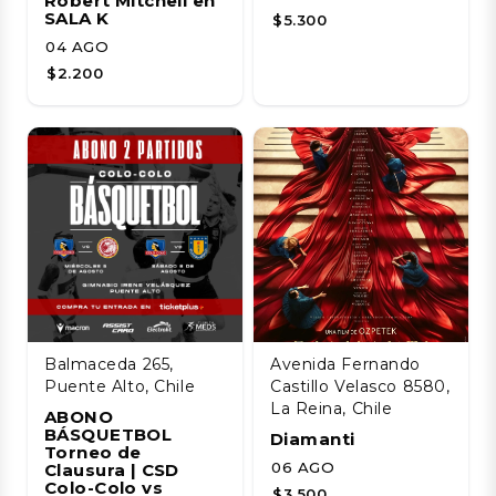
Robert Mitchell en
SALA K
$5.300
04 AGO
$2.200
Balmaceda 265,
Avenida Fernando
Puente Alto, Chile
Castillo Velasco 8580,
La Reina, Chile
ABONO
BÁSQUETBOL
Diamanti
Torneo de
06 AGO
Clausura | CSD
Colo-Colo vs
$3.500