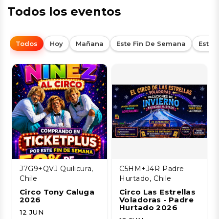
Todos los eventos
Todos
Hoy
Mañana
Este Fin De Semana
Esta
J7G9+QVJ Quilicura,
C5HM+J4R Padre
Chile
Hurtado, Chile
Circo Tony Caluga
Circo Las Estrellas
2026
Voladoras - Padre
Hurtado 2026
12 JUN