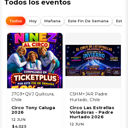
Todos los eventos
Todos
Hoy
Mañana
Este Fin De Semana
Esta
J7G9+QVJ Quilicura,
C5HM+J4R Padre
Chile
Hurtado, Chile
Circo Tony Caluga
Circo Las Estrellas
2026
Voladoras - Padre
Hurtado 2026
12 JUN
12 JUN
$4.025