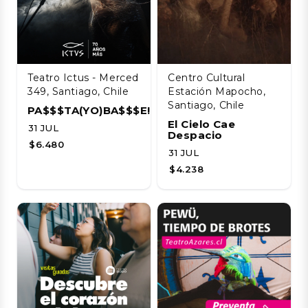
Teatro Ictus - Merced
Centro Cultural
349, Santiago, Chile
Estación Mapocho,
Santiago, Chile
PA$$$TA(YO)BA$$$E!!!!
El Cielo Cae
31 JUL
Despacio
$6.480
31 JUL
$4.238