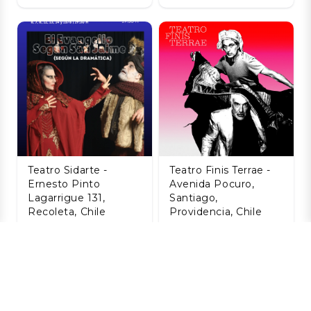
Teatro Sidarte -
Teatro Finis Terrae -
Ernesto Pinto
Avenida Pocuro,
Lagarrigue 131,
Santiago,
Recoleta, Chile
Providencia, Chile
El Evangelio Según
HISTORIA DE UN
San Jaime (Según
JABALI (O ALGO DE
La Dramática) - La
RICARDO III)- FINIS
Dramática
TERRAE
Nacional
06 AGO
06 AGO
$7.946
$4.238