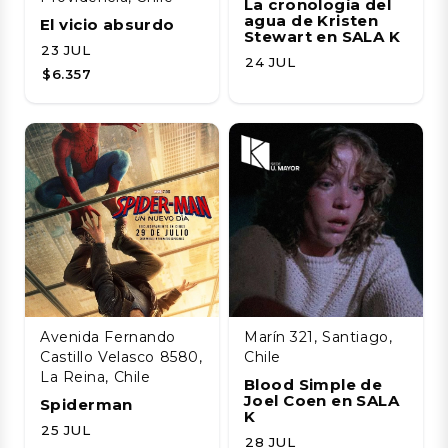
La cronología del
agua de Kristen
El vicio absurdo
Stewart en SALA K
23 JUL
24 JUL
$6.357
Avenida Fernando
Marín 321, Santiago,
Castillo Velasco 8580,
Chile
La Reina, Chile
Blood Simple de
Joel Coen en SALA
Spiderman
K
25 JUL
28 JUL