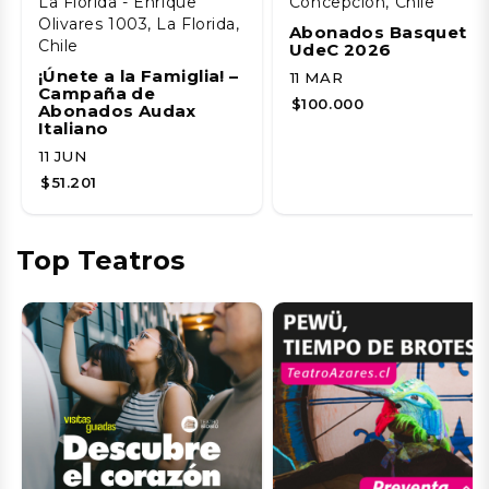
La Florida - Enrique
Concepción, Chile
Olivares 1003, La Florida,
Abonados Basquet
Chile
UdeC 2026
¡Únete a la Famiglia! –
11 MAR
Campaña de
$100.000
Abonados Audax
Italiano
11 JUN
$51.201
Top Teatros