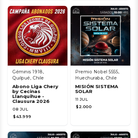
Géminis 1918,
Premio Nobel 5555,
Quilpué, Chile
Huechuraba, Chile
Abono Liga Chery
MISIÓN SISTEMA
by Cecinas
SOLAR
Llanquihue -
11 JUL
Clausura 2026
$2.000
08 JUL
$43.999