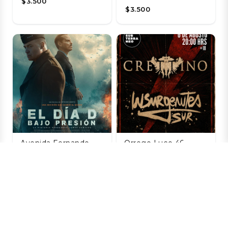
$3.500
$3.500
Avenida Fernando
Orrego Luco 46,
Castillo Velasco 8580,
Providencia, Chile
La Reina, Chile
CRETTINO +
INSURGENTES SUR
El Día D: Bajo
★ JUEVES 06
Presión
AGOSTO ★ Club
06 AGO
Subterráneo
$3.500
06 AGO
$11.000