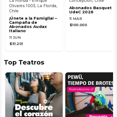
La Florida - Enrique
Concepción, Chile
Olivares 1003, La Florida,
Abonados Basquet
Chile
UdeC 2026
¡Únete a la Famiglia! –
11 MAR
Campaña de
$100.000
Abonados Audax
Italiano
11 JUN
$51.201
Top Teatros