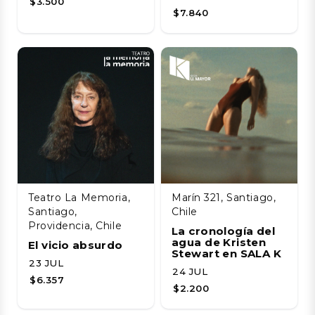
$3.500
$7.840
Teatro La Memoria,
Marín 321, Santiago,
Santiago,
Chile
Providencia, Chile
La cronología del
agua de Kristen
El vicio absurdo
Stewart en SALA K
23 JUL
24 JUL
$6.357
$2.200