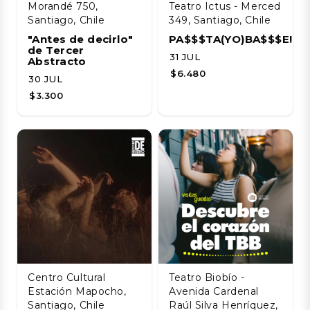
Morandé 750,
Teatro Ictus - Merced
Santiago, Chile
349, Santiago, Chile
"Antes de decirlo"
PA$$$TA(YO)BA$$$E!!!!
de Tercer
31 JUL
Abstracto
$6.480
30 JUL
$3.300
Centro Cultural
Teatro Biobío -
Estación Mapocho,
Avenida Cardenal
Santiago, Chile
Raúl Silva Henríquez,