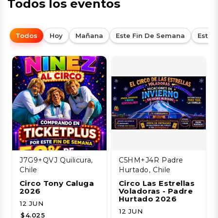
Todos los eventos
Todos
Hoy
Mañana
Este Fin De Semana
Esta
J7G9+QVJ Quilicura,
C5HM+J4R Padre
Chile
Hurtado, Chile
Circo Tony Caluga
Circo Las Estrellas
2026
Voladoras - Padre
Hurtado 2026
12 JUN
12 JUN
$4.025