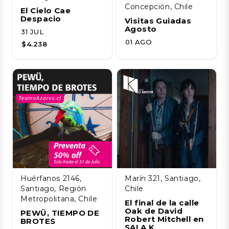
Concepción, Chile
El Cielo Cae
Despacio
Visitas Guiadas
Agosto
31 JUL
01 AGO
$4.238
Huérfanos 2146,
Marín 321, Santiago,
Santiago, Región
Chile
Metropolitana, Chile
El final de la calle
Oak de David
PEWÜ, TIEMPO DE
Robert Mitchell en
BROTES
SALA K