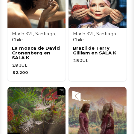
Marín 321, Santiago,
Marín 321, Santiago,
Chile
Chile
La mosca de David
Brazil de Terry
Cronenberg en
Gilliam en SALA K
SALA K
28 JUL
28 JUL
$2.200