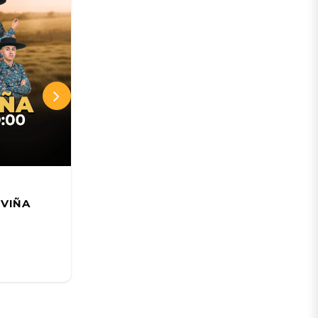
Teatro Municipal de Viña del Mar
 VIÑA
Jakub Józef Orliński; Beyond
junto a Il Pomo d'Oro
18 AGO
Desde:
CLP 17.250 CLP