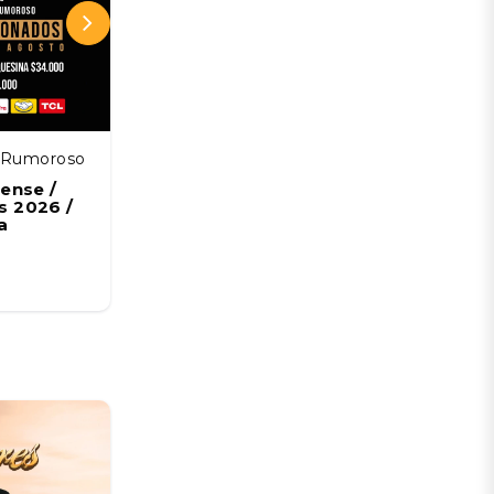
z Rumoroso
MATUCANA 100
ense /
Festival Neutral 2026
 2026 /
26 SEP
a
Desde:
CLP 10.595 CLP