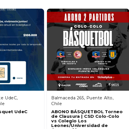
te UdeC,
Balmaceda 265, Puente Alto,
ile
Chile
squet UdeC
ABONO BÁSQUETBOL Torneo
de Clausura | CSD Colo-Colo
vs Colegio Los
Leones/Universidad de