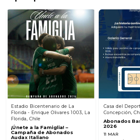
Estadio Bicentenario de La
Casa del Depor
Florida - Enrique Olivares 1003, La
Concepción, Ch
Florida, Chile
Abonados Ba
2026
¡Únete a la Famiglia! –
Campaña de Abonados
11 MAR
Audax Italiano