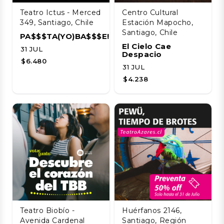
Teatro Ictus - Merced
Centro Cultural
349, Santiago, Chile
Estación Mapocho,
Santiago, Chile
PA$$$TA(YO)BA$$$E!!!!
El Cielo Cae
31 JUL
Despacio
$6.480
31 JUL
$4.238
Teatro Biobío -
Huérfanos 2146,
Avenida Cardenal
Santiago, Región