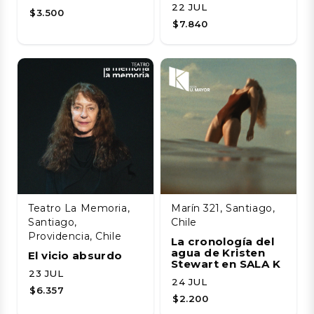
22 JUL
$3.500
$7.840
Teatro La Memoria,
Marín 321, Santiago,
Santiago,
Chile
Providencia, Chile
La cronología del
agua de Kristen
El vicio absurdo
Stewart en SALA K
23 JUL
24 JUL
$6.357
$2.200