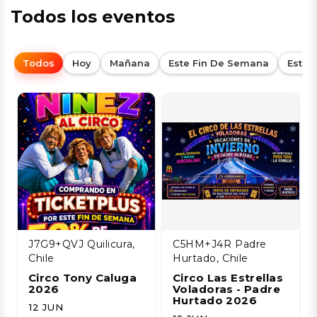
Todos los eventos
Todos
Hoy
Mañana
Este Fin De Semana
Esta
J7G9+QVJ Quilicura,
C5HM+J4R Padre
Chile
Hurtado, Chile
Circo Tony Caluga
Circo Las Estrellas
2026
Voladoras - Padre
Hurtado 2026
12 JUN