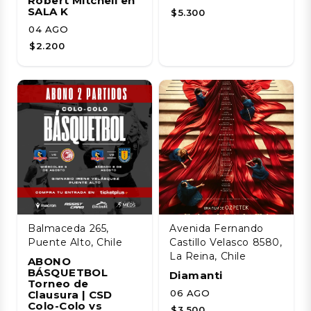
Robert Mitchell en
SALA K
$5.300
04 AGO
$2.200
Balmaceda 265,
Avenida Fernando
Puente Alto, Chile
Castillo Velasco 8580,
La Reina, Chile
ABONO
BÁSQUETBOL
Diamanti
Torneo de
06 AGO
Clausura | CSD
Colo-Colo vs
$3.500