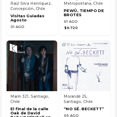
Raúl Silva Henríquez,
Metropolitana, Chile
Concepción, Chile
PEWÜ, TIEMPO DE
BROTES
Visitas Guiadas
Agosto
01 AGO
01 AGO
$6.720
Marín 321, Santiago,
Morandé 25,
Chile
Santiago, Chile
El final de la calle
“NO SÉ. BECKETT”
Oak de David
05 AGO