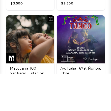
$3.500
$3.500
Matucana 100,
Av. Italia 1679, Ñuñoa,
Santiago, Estación
Chile
Central, Santiago,
Taller de Tango
Chile
Agosto
La Naturaleza de
06 AGO
las Cosas
$8.800
Invisibles
06 AGO
$3.200