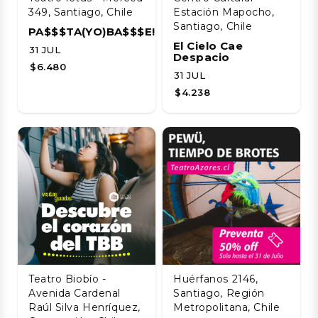
349, Santiago, Chile
Estación Mapocho,
Santiago, Chile
PA$$$TA(YO)BA$$$E!!!!
El Cielo Cae
31 JUL
Despacio
$6.480
31 JUL
$4.238
Teatro Biobío -
Huérfanos 2146,
Avenida Cardenal
Santiago, Región
Raúl Silva Henríquez,
Metropolitana, Chile