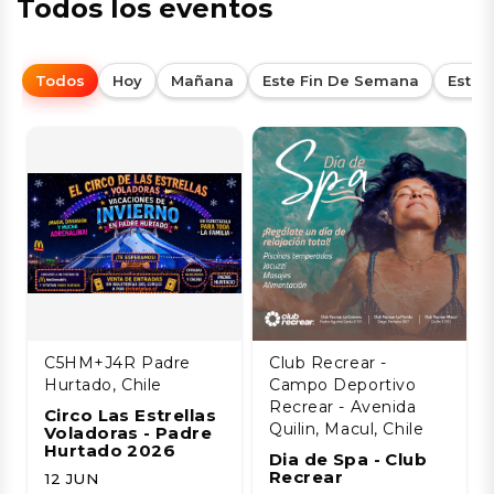
Todos los eventos
Todos
Hoy
Mañana
Este Fin De Semana
Esta
C5HM+J4R Padre
Club Recrear -
Hurtado, Chile
Campo Deportivo
Recrear - Avenida
Circo Las Estrellas
Quilin, Macul, Chile
Voladoras - Padre
Hurtado 2026
Dia de Spa - Club
Recrear
12 JUN