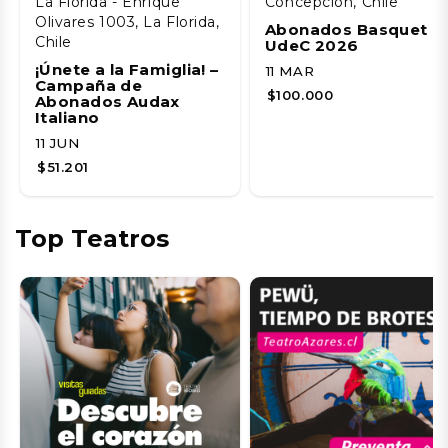
La Florida - Enrique
Concepción, Chile
Olivares 1003, La Florida,
Abonados Basquet
Chile
UdeC 2026
¡Únete a la Famiglia! –
11 MAR
Campaña de
$100.000
Abonados Audax
Italiano
11 JUN
$51.201
Top Teatros