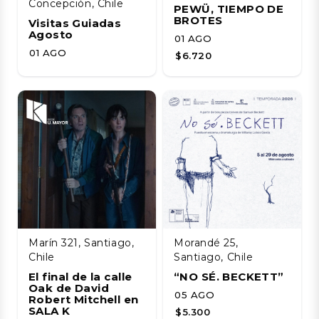
Concepción, Chile
PEWÜ, TIEMPO DE
BROTES
Visitas Guiadas
Agosto
01 AGO
01 AGO
$6.720
Marín 321, Santiago,
Morandé 25,
Chile
Santiago, Chile
El final de la calle
“NO SÉ. BECKETT”
Oak de David
05 AGO
Robert Mitchell en
SALA K
$5.300