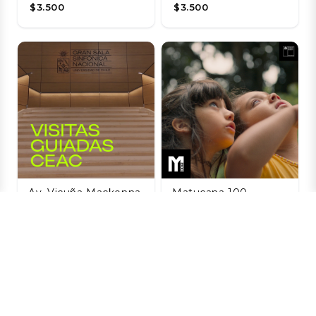
$3.500
$3.500
Av. Vicuña Mackenna
Matucana 100,
20, Providencia, Chile
Santiago, Estación
Central, Santiago,
Visitas guiadas
Chile
CEAC / Gran Sala
Sinfónica Nacional
La Naturaleza de
las Cosas
06 AGO
Invisibles
$3.850
06 AGO
$3.200