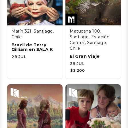
Marín 321, Santiago,
Matucana 100,
Chile
Santiago, Estación
Central, Santiago,
Brazil de Terry
Chile
Gilliam en SALA K
El Gran Viaje
28 JUL
29 JUL
$3.200