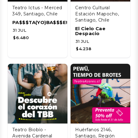
Teatro Ictus - Merced
Centro Cultural
349, Santiago, Chile
Estación Mapocho,
Santiago, Chile
PA$$$TA(YO)BA$$$E!!!!
El Cielo Cae
31 JUL
Despacio
$6.480
31 JUL
$4.238
Teatro Biobío -
Huérfanos 2146,
Avenida Cardenal
Santiago, Región