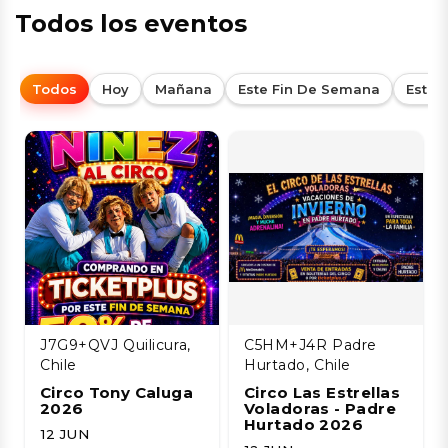
Todos los eventos
Todos
Hoy
Mañana
Este Fin De Semana
Esta
J7G9+QVJ Quilicura,
C5HM+J4R Padre
Chile
Hurtado, Chile
Circo Tony Caluga
Circo Las Estrellas
2026
Voladoras - Padre
Hurtado 2026
12 JUN