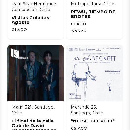
Raúl Silva Henríquez,
Metropolitana, Chile
Concepción, Chile
PEWÜ, TIEMPO DE
BROTES
Visitas Guiadas
Agosto
01 AGO
01 AGO
$6.720
Marín 321, Santiago,
Morandé 25,
Chile
Santiago, Chile
El final de la calle
“NO SÉ. BECKETT”
Oak de David
05 AGO