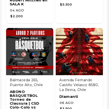
Robert Mitchell en
SALA K
$5.300
04 AGO
$2.200
Balmaceda 265,
Avenida Fernando
Puente Alto, Chile
Castillo Velasco 8580,
La Reina, Chile
ABONO
BÁSQUETBOL
Diamanti
Torneo de
06 AGO
Clausura | CSD
Colo-Colo vs
$3.500