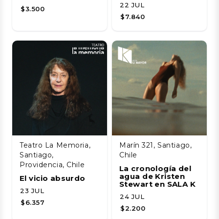
22 JUL
$3.500
$7.840
Teatro La Memoria,
Marín 321, Santiago,
Santiago,
Chile
Providencia, Chile
La cronología del
agua de Kristen
El vicio absurdo
Stewart en SALA K
23 JUL
24 JUL
$6.357
$2.200