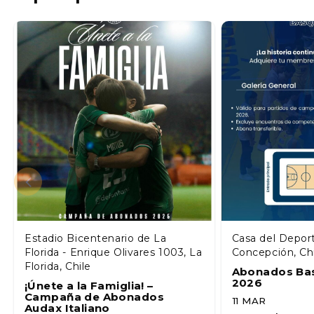
Estadio Bicentenario de La
Casa del Depor
Florida - Enrique Olivares 1003, La
Concepción, Ch
Florida, Chile
Abonados Ba
2026
¡Únete a la Famiglia! –
Campaña de Abonados
11 MAR
Audax Italiano