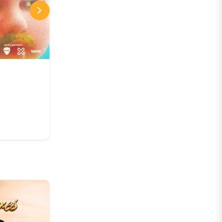
Club Subterráneo
MIÉRCOLES SE BAILA 🎵
MIÉRCOLES 05 AGOSTO ★ Club
Subterráneo (+21)
05 AGO
Desde:
CLP 11.000 CLP