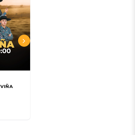
Teatro Municipal de Viña del Mar
 VIÑA
Jakub Józef Orliński; Beyond
junto a Il Pomo d'Oro
18 AGO
Desde:
CLP 17.250 CLP