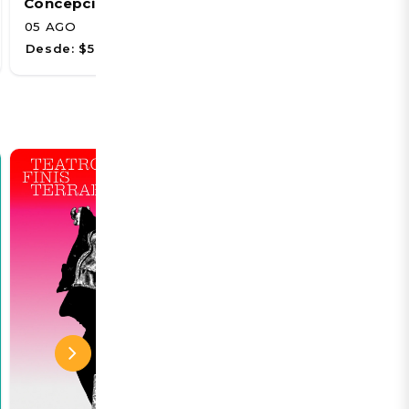
Concepción
06 AGO
05 AGO
Desde:
$2.000
Desde:
$5.500