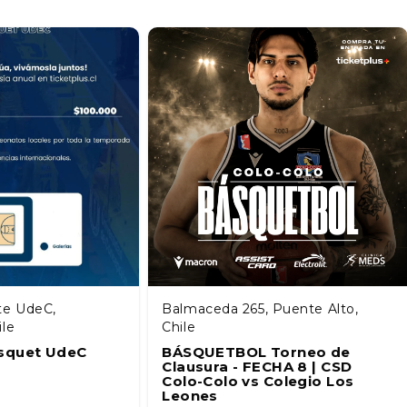
te UdeC,
Balmaceda 265, Puente Alto,
ile
Chile
squet UdeC
BÁSQUETBOL Torneo de
Clausura - FECHA 8 | CSD
Colo-Colo vs Colegio Los
Leones