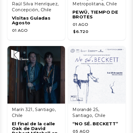
Raúl Silva Henríquez,
Metropolitana, Chile
Concepción, Chile
PEWÜ, TIEMPO DE
BROTES
Visitas Guiadas
Agosto
01 AGO
01 AGO
$6.720
Marín 321, Santiago,
Morandé 25,
Chile
Santiago, Chile
El final de la calle
“NO SÉ. BECKETT”
Oak de David
05 AGO