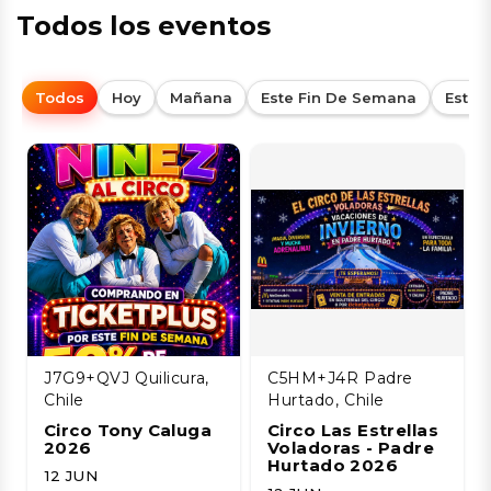
Todos los eventos
Todos
Hoy
Mañana
Este Fin De Semana
Esta
J7G9+QVJ Quilicura,
C5HM+J4R Padre
Chile
Hurtado, Chile
Circo Tony Caluga
Circo Las Estrellas
2026
Voladoras - Padre
Hurtado 2026
12 JUN