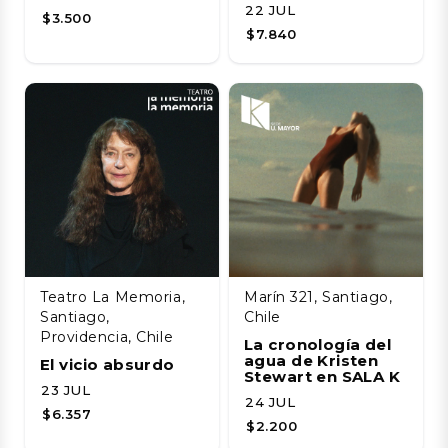
22 JUL
$3.500
$7.840
Teatro La Memoria,
Marín 321, Santiago,
Santiago,
Chile
Providencia, Chile
La cronología del
agua de Kristen
El vicio absurdo
Stewart en SALA K
23 JUL
24 JUL
$6.357
$2.200