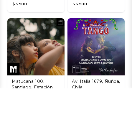
$3.500
$3.500
Matucana 100,
Av. Italia 1679, Ñuñoa,
Santiago, Estación
Chile
Central, Santiago,
Taller de Tango
Chile
Agosto
La Naturaleza de
06 AGO
las Cosas
$8.800
Invisibles
06 AGO
$3.200