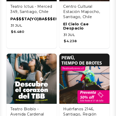
Teatro Ictus - Merced
Centro Cultural
349, Santiago, Chile
Estación Mapocho,
Santiago, Chile
PA$$$TA(YO)BA$$$E!!!!
El Cielo Cae
31 JUL
Despacio
$6.480
31 JUL
$4.238
Teatro Biobío -
Huérfanos 2146,
Avenida Cardenal
Santiago, Región