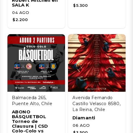
Robert Mitchell en
SALA K
$5.300
04 AGO
$2.200
Balmaceda 265,
Avenida Fernando
Puente Alto, Chile
Castillo Velasco 8580,
La Reina, Chile
ABONO
BÁSQUETBOL
Diamanti
Torneo de
06 AGO
Clausura | CSD
Colo-Colo vs
$3.500