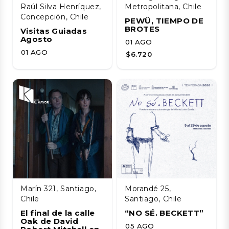
Raúl Silva Henríquez,
Metropolitana, Chile
Concepción, Chile
PEWÜ, TIEMPO DE
BROTES
Visitas Guiadas
Agosto
01 AGO
01 AGO
$6.720
Marín 321, Santiago,
Morandé 25,
Chile
Santiago, Chile
El final de la calle
“NO SÉ. BECKETT”
Oak de David
05 AGO