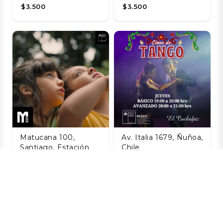
$3.500
$3.500
Matucana 100,
Av. Italia 1679, Ñuñoa,
Santiago, Estación
Chile
Central, Santiago,
Taller de Tango
Chile
Agosto
La Naturaleza de
06 AGO
las Cosas
$8.800
Invisibles
06 AGO
$3.200