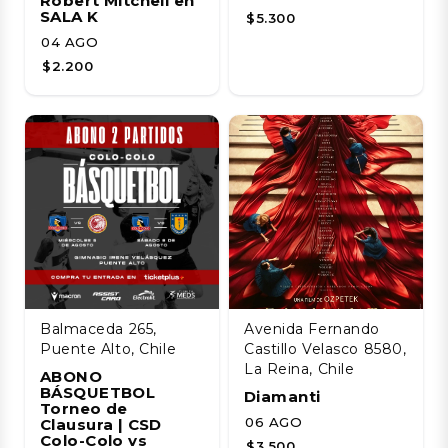
Robert Mitchell en
SALA K
$5.300
04 AGO
$2.200
Balmaceda 265,
Avenida Fernando
Puente Alto, Chile
Castillo Velasco 8580,
La Reina, Chile
ABONO
BÁSQUETBOL
Diamanti
Torneo de
06 AGO
Clausura | CSD
Colo-Colo vs
$3.500