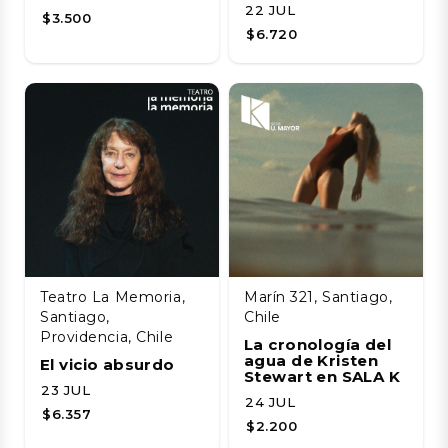
22 JUL
$3.500
$6.720
Teatro La Memoria,
Marín 321, Santiago,
Santiago,
Chile
Providencia, Chile
La cronología del
agua de Kristen
El vicio absurdo
Stewart en SALA K
23 JUL
24 JUL
$6.357
$2.200