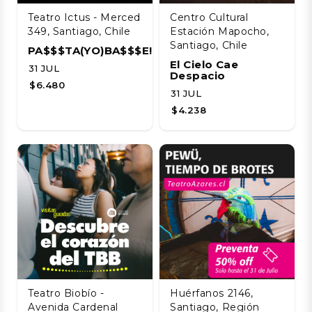
Teatro Ictus - Merced
Centro Cultural
349, Santiago, Chile
Estación Mapocho,
Santiago, Chile
PA$$$TA(YO)BA$$$E!!!!
El Cielo Cae
31 JUL
Despacio
$6.480
31 JUL
$4.238
Teatro Biobío -
Huérfanos 2146,
Avenida Cardenal
Santiago, Región