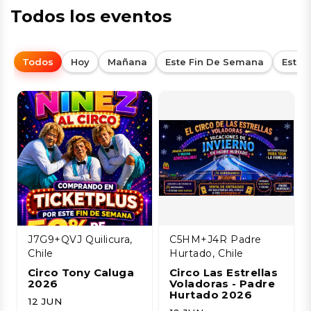
Todos los eventos
Todos
Hoy
Mañana
Este Fin De Semana
Esta
J7G9+QVJ Quilicura,
C5HM+J4R Padre
Chile
Hurtado, Chile
Circo Tony Caluga
Circo Las Estrellas
2026
Voladoras - Padre
Hurtado 2026
12 JUN