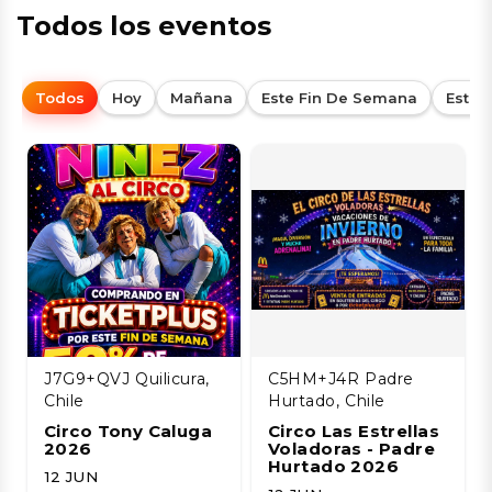
Todos los eventos
Todos
Hoy
Mañana
Este Fin De Semana
Esta
J7G9+QVJ Quilicura,
C5HM+J4R Padre
Chile
Hurtado, Chile
Circo Tony Caluga
Circo Las Estrellas
2026
Voladoras - Padre
Hurtado 2026
12 JUN