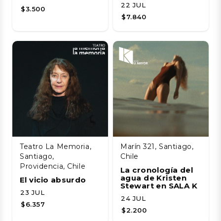
22 JUL
$3.500
$7.840
Teatro La Memoria,
Marín 321, Santiago,
Santiago,
Chile
Providencia, Chile
La cronología del
agua de Kristen
El vicio absurdo
Stewart en SALA K
23 JUL
24 JUL
$6.357
$2.200