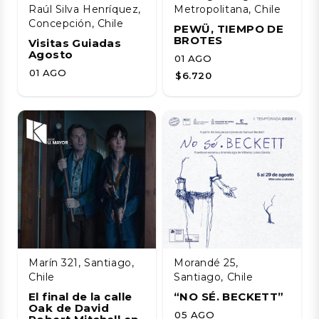
Raúl Silva Henríquez,
Metropolitana, Chile
Concepción, Chile
PEWÜ, TIEMPO DE
BROTES
Visitas Guiadas
Agosto
01 AGO
01 AGO
$6.720
Marín 321, Santiago,
Morandé 25,
Chile
Santiago, Chile
El final de la calle
“NO SÉ. BECKETT”
Oak de David
05 AGO