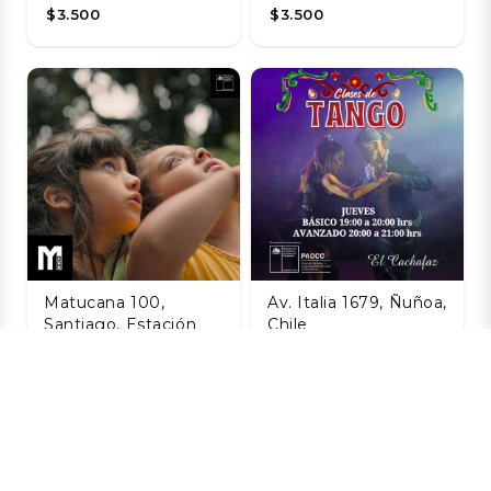
$3.500
$3.500
Matucana 100,
Av. Italia 1679, Ñuñoa,
Santiago, Estación
Chile
Central, Santiago,
Taller de Tango
Chile
Agosto
La Naturaleza de
06 AGO
las Cosas
$8.800
Invisibles
06 AGO
$3.200