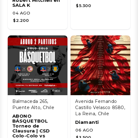
Robert Mitchell en
SALA K
$5.300
04 AGO
$2.200
Balmaceda 265,
Avenida Fernando
Puente Alto, Chile
Castillo Velasco 8580,
La Reina, Chile
ABONO
BÁSQUETBOL
Diamanti
Torneo de
06 AGO
Clausura | CSD
Colo-Colo vs
$3.500