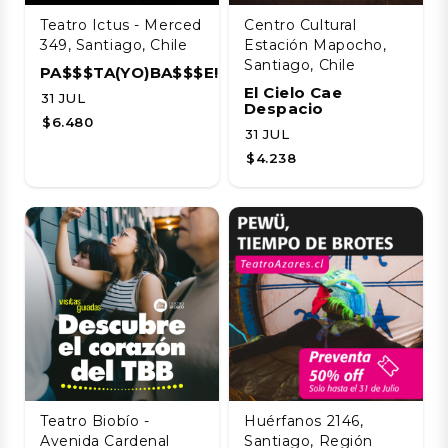
Teatro Ictus - Merced
Centro Cultural
349, Santiago, Chile
Estación Mapocho,
Santiago, Chile
PA$$$TA(YO)BA$$$E!!!!
El Cielo Cae
31 JUL
Despacio
$6.480
31 JUL
$4.238
Teatro Biobío -
Huérfanos 2146,
Avenida Cardenal
Santiago, Región