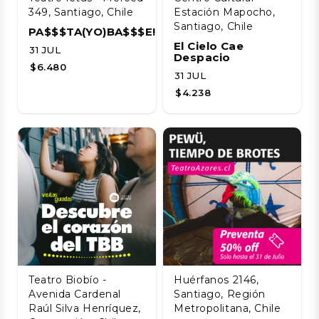
349, Santiago, Chile
Estación Mapocho,
Santiago, Chile
PA$$$TA(YO)BA$$$E!!!!
El Cielo Cae
31 JUL
Despacio
$6.480
31 JUL
$4.238
Teatro Biobío -
Huérfanos 2146,
Avenida Cardenal
Santiago, Región
Raúl Silva Henríquez,
Metropolitana, Chile