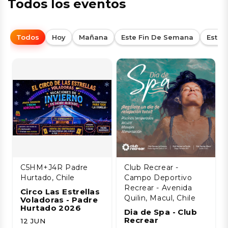
Todos los eventos
Todos
Hoy
Mañana
Este Fin De Semana
Esta
C5HM+J4R Padre
Club Recrear -
Hurtado, Chile
Campo Deportivo
Recrear - Avenida
Circo Las Estrellas
Quilin, Macul, Chile
Voladoras - Padre
Hurtado 2026
Dia de Spa - Club
Recrear
12 JUN