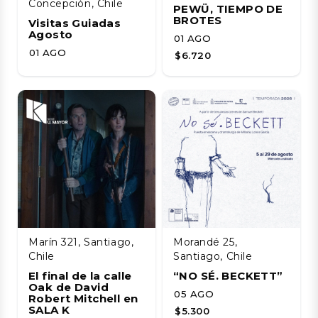
Concepción, Chile
PEWÜ, TIEMPO DE
BROTES
Visitas Guiadas
Agosto
01 AGO
01 AGO
$6.720
Marín 321, Santiago,
Morandé 25,
Chile
Santiago, Chile
El final de la calle
“NO SÉ. BECKETT”
Oak de David
05 AGO
Robert Mitchell en
SALA K
$5.300