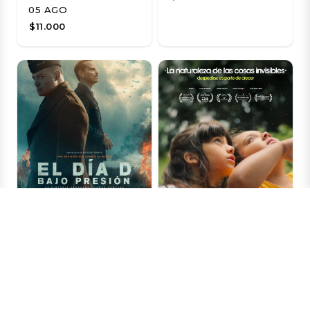
05 AGO
$11.000
Avenida Fernando
Avenida Fernando
Castillo Velasco 8580,
Castillo Velasco 8580,
La Reina, Chile
La Reina, Chile
El Día D: Bajo
La naturaleza de
Presión
las cosas invisibles
06 AGO
06 AGO
$3.500
$3.500