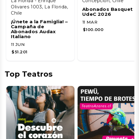
La Florida - Enrique
Concepción, Chile
Olivares 1003, La Florida,
Abonados Basquet
Chile
UdeC 2026
¡Únete a la Famiglia! –
11 MAR
Campaña de
$100.000
Abonados Audax
Italiano
11 JUN
$51.201
Top Teatros