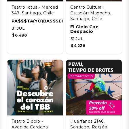
Teatro Ictus - Merced
Centro Cultural
349, Santiago, Chile
Estación Mapocho,
Santiago, Chile
PA$$$TA(YO)BA$$$E!!!!
El Cielo Cae
31 JUL
Despacio
$6.480
31 JUL
$4.238
Teatro Biobío -
Huérfanos 2146,
Avenida Cardenal
Santiago, Región