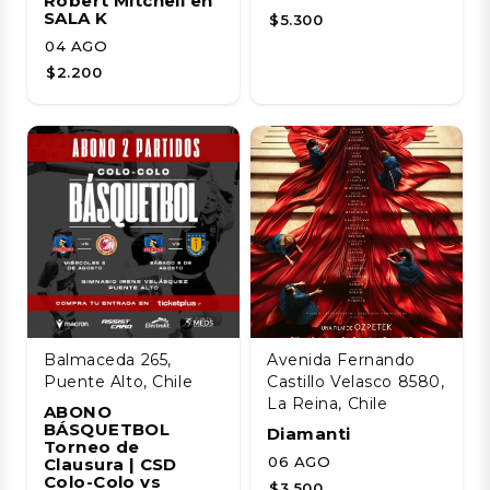
Robert Mitchell en
SALA K
$5.300
04 AGO
$2.200
Balmaceda 265,
Avenida Fernando
Puente Alto, Chile
Castillo Velasco 8580,
La Reina, Chile
ABONO
BÁSQUETBOL
Diamanti
Torneo de
06 AGO
Clausura | CSD
Colo-Colo vs
$3.500