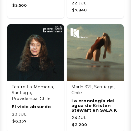
22 JUL
$3.500
$7.840
Teatro La Memoria,
Marín 321, Santiago,
Santiago,
Chile
Providencia, Chile
La cronología del
agua de Kristen
El vicio absurdo
Stewart en SALA K
23 JUL
24 JUL
$6.357
$2.200