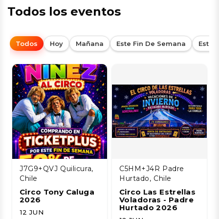
Todos los eventos
Todos
Hoy
Mañana
Este Fin De Semana
Esta
J7G9+QVJ Quilicura,
C5HM+J4R Padre
Chile
Hurtado, Chile
Circo Tony Caluga
Circo Las Estrellas
2026
Voladoras - Padre
Hurtado 2026
12 JUN