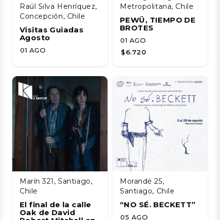
Raúl Silva Henríquez,
Metropolitana, Chile
Concepción, Chile
PEWÜ, TIEMPO DE
BROTES
Visitas Guiadas
Agosto
01 AGO
01 AGO
$6.720
Marín 321, Santiago,
Morandé 25,
Chile
Santiago, Chile
El final de la calle
“NO SÉ. BECKETT”
Oak de David
05 AGO