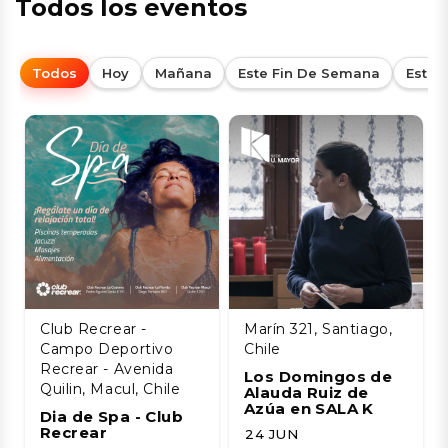
Todos los eventos
Todos
Hoy
Mañana
Este Fin De Semana
Esta
Club Recrear -
Marín 321, Santiago,
Campo Deportivo
Chile
Recrear - Avenida
Los Domingos de
Quilin, Macul, Chile
Alauda Ruiz de
Azúa en SALA K
Dia de Spa - Club
Recrear
24 JUN