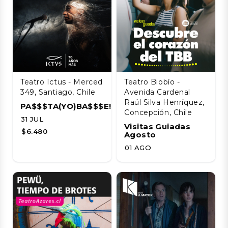
Teatro Ictus - Merced
Teatro Biobío -
349, Santiago, Chile
Avenida Cardenal
Raúl Silva Henríquez,
PA$$$TA(YO)BA$$$E!!!!
Concepción, Chile
31 JUL
Visitas Guiadas
$6.480
Agosto
01 AGO