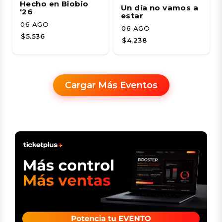
Hecho en Biobío
Un día no vamos a
'26
estar
06 AGO
06 AGO
$5.536
$4.238
Cargar Más Eventos