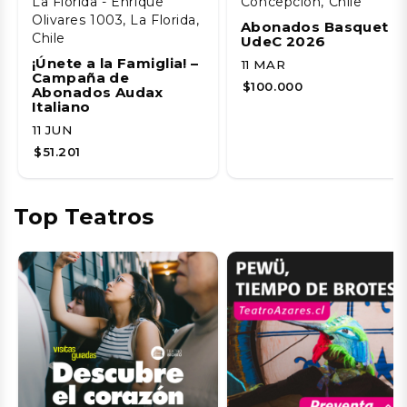
La Florida - Enrique
Concepción, Chile
Olivares 1003, La Florida,
Abonados Basquet
Chile
UdeC 2026
¡Únete a la Famiglia! –
11 MAR
Campaña de
$100.000
Abonados Audax
Italiano
11 JUN
$51.201
Top Teatros