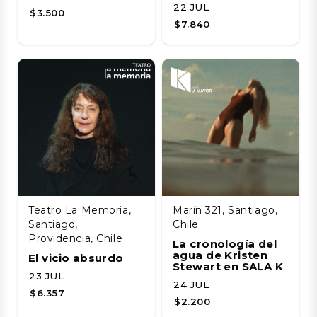
22 JUL
$3.500
$7.840
Teatro La Memoria,
Marín 321, Santiago,
Santiago,
Chile
Providencia, Chile
La cronología del
agua de Kristen
El vicio absurdo
Stewart en SALA K
23 JUL
24 JUL
$6.357
$2.200