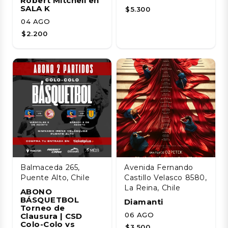
Robert Mitchell en
SALA K
$5.300
04 AGO
$2.200
Balmaceda 265,
Avenida Fernando
Puente Alto, Chile
Castillo Velasco 8580,
La Reina, Chile
ABONO
BÁSQUETBOL
Diamanti
Torneo de
06 AGO
Clausura | CSD
Colo-Colo vs
$3.500