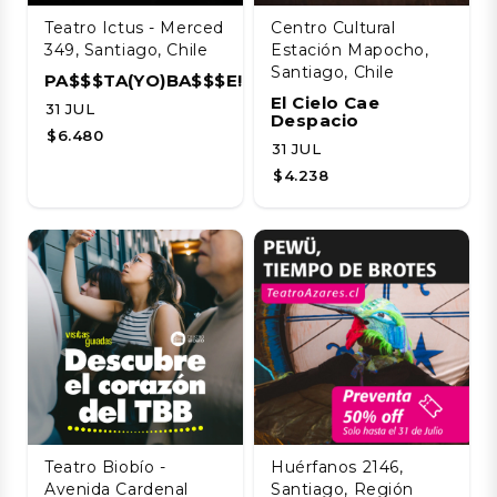
Teatro Ictus - Merced
Centro Cultural
349, Santiago, Chile
Estación Mapocho,
Santiago, Chile
PA$$$TA(YO)BA$$$E!!!!
El Cielo Cae
31 JUL
Despacio
$6.480
31 JUL
$4.238
Teatro Biobío -
Huérfanos 2146,
Avenida Cardenal
Santiago, Región