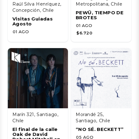
Raúl Silva Henríquez,
Metropolitana, Chile
Concepción, Chile
PEWÜ, TIEMPO DE
BROTES
Visitas Guiadas
Agosto
01 AGO
01 AGO
$6.720
Marín 321, Santiago,
Morandé 25,
Chile
Santiago, Chile
El final de la calle
“NO SÉ. BECKETT”
Oak de David
05 AGO