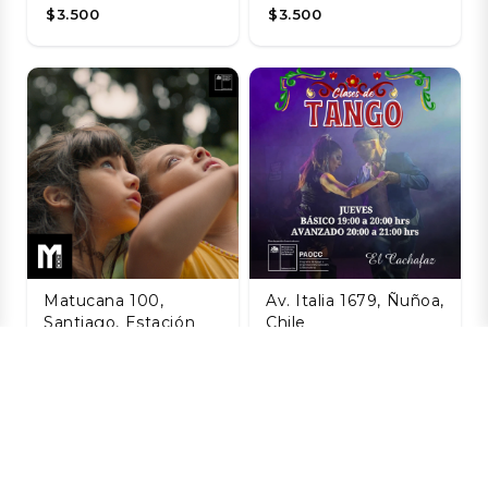
$3.500
$3.500
Matucana 100,
Av. Italia 1679, Ñuñoa,
Santiago, Estación
Chile
Central, Santiago,
Taller de Tango
Chile
Agosto
La Naturaleza de
06 AGO
las Cosas
$8.800
Invisibles
06 AGO
$3.200