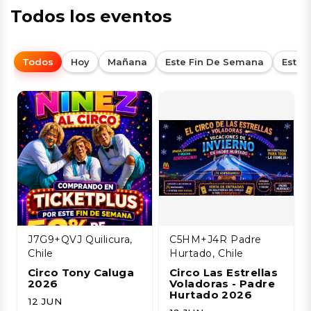
Todos los eventos
Todos
Hoy
Mañana
Este Fin De Semana
Esta
J7G9+QVJ Quilicura,
C5HM+J4R Padre
Chile
Hurtado, Chile
Circo Tony Caluga
Circo Las Estrellas
2026
Voladoras - Padre
Hurtado 2026
12 JUN