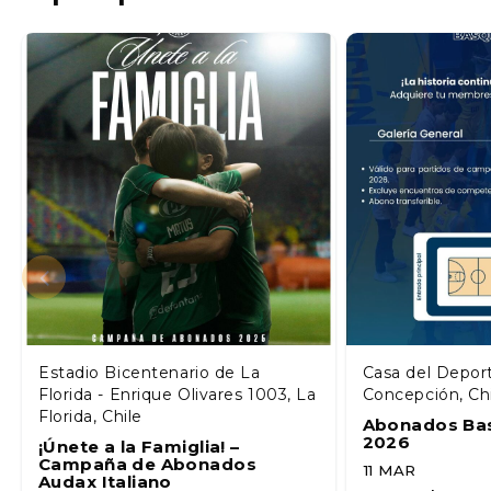
Estadio Bicentenario de La
Casa del Depor
Florida - Enrique Olivares 1003, La
Concepción, Ch
Florida, Chile
Abonados Ba
2026
¡Únete a la Famiglia! –
Campaña de Abonados
11 MAR
Audax Italiano