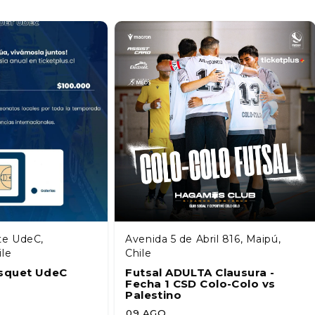
te UdeC,
Avenida 5 de Abril 816, Maipú,
ile
Chile
squet UdeC
Futsal ADULTA Clausura -
Fecha 1 CSD Colo-Colo vs
Palestino
09 AGO