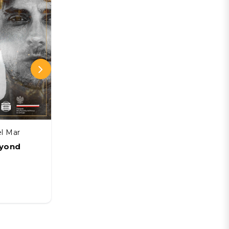
el Mar
Gran Sala Sinfónica Nacional
eyond
Manuel García: FIN DE GIRA
PÁNICO - Gran Sala Sinfónica
Nacional
03 SEP
Desde:
CLP 34.500 CLP