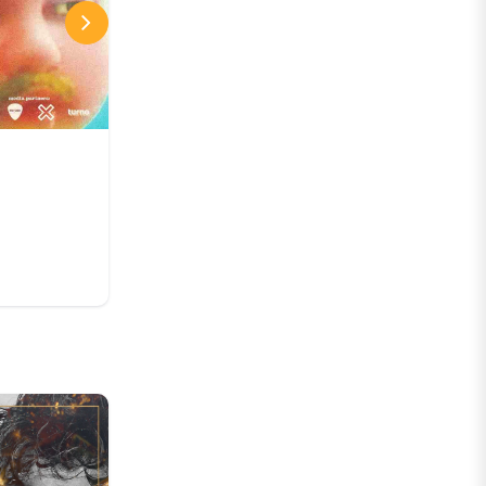
Parque O'Higgins
La Gran Fonda de Chile 2026
17 SEP
Desde:
CLP 9.775 CLP