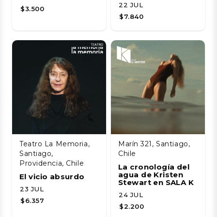
22 JUL
$3.500
$7.840
Teatro La Memoria,
Marín 321, Santiago,
Santiago,
Chile
Providencia, Chile
La cronología del
agua de Kristen
El vicio absurdo
Stewart en SALA K
23 JUL
24 JUL
$6.357
$2.200