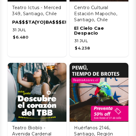
Teatro Ictus - Merced
Centro Cultural
349, Santiago, Chile
Estación Mapocho,
Santiago, Chile
PA$$$TA(YO)BA$$$E!!!!
El Cielo Cae
31 JUL
Despacio
$6.480
31 JUL
$4.238
Teatro Biobío -
Huérfanos 2146,
Avenida Cardenal
Santiago, Región