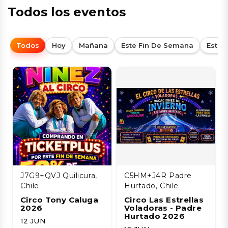
Todos los eventos
Todos
Hoy
Mañana
Este Fin De Semana
Esta
J7G9+QVJ Quilicura,
C5HM+J4R Padre
Chile
Hurtado, Chile
Circo Tony Caluga
Circo Las Estrellas
2026
Voladoras - Padre
Hurtado 2026
12 JUN