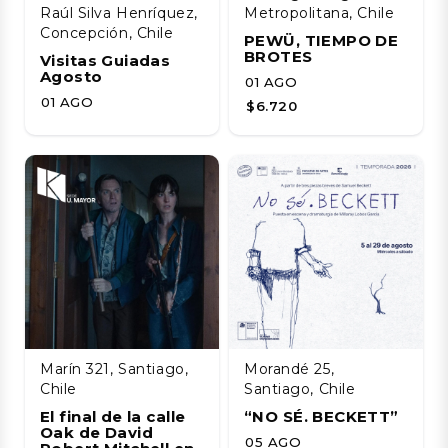
Raúl Silva Henríquez,
Metropolitana, Chile
Concepción, Chile
PEWÜ, TIEMPO DE
BROTES
Visitas Guiadas
Agosto
01 AGO
01 AGO
$6.720
Marín 321, Santiago,
Morandé 25,
Chile
Santiago, Chile
El final de la calle
“NO SÉ. BECKETT”
Oak de David
05 AGO