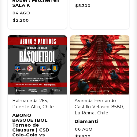
Robert Mitchell en
SALA K
$5.300
04 AGO
$2.200
Balmaceda 265,
Avenida Fernando
Puente Alto, Chile
Castillo Velasco 8580,
La Reina, Chile
ABONO
BÁSQUETBOL
Diamanti
Torneo de
06 AGO
Clausura | CSD
Colo-Colo vs
$3.500